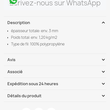
Écrivez-nous sur WhatsApp
expand_more
Description
épaisseur totale: env. 3 mm
Poids total: env. 1,20 kg/m2
Type de fil: 100% polypropylène
expand_more
Avis
expand_more
Associé
Soyez le premier à donner votre avis
expand_more
Expédition sous 24 heures
DHL / GLS International
Ma, 11.08 - Ve, 14.08
expand_more
Détails du produit
Fiche technique
Tapis EN CORDE SISAL SION rond A5165A Mélange