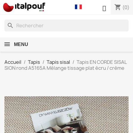
shopping_cart

(0)
search
MENU
Accueil
Tapis
Tapis sisal
Tapis EN CORDE SISAL
SION rond A5165A Mélange tissage plat écru / crème