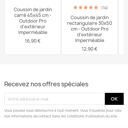
(14)
Coussin de jardin
carré 45x45 cm -
Coussin de jardin
P
Outdoor Pro
rectangulaire 30x50
d'extérieur
cm - Outdoor Pro
Imperméable
d'extérieur
Imperméable
16,90 €
12,90 €
Recevez nos offres spéciales
Vous pouvez vous désinscrire à tout moment. Vous trouverez pour cela
nos informations de contact dans les conditions d'utilisation du site.