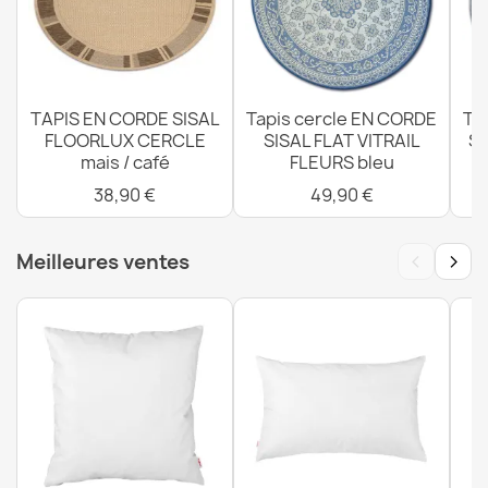
Tapis EN CORDE SISAL SION rond A5165A Mélange
tissage plat marron
31,90 €
TAPIS EN CORDE SISAL
Tapis cercle EN CORDE
Ta
FLOORLUX CERCLE
SISAL FLAT VITRAIL
SI
mais / café
FLEURS bleu
38,90 €
49,90 €
Tapis EN CORDE SISAL SION rond A5165A Mélange
tissage plat beige
31,90 €
‹
›
Meilleures ventes
Tapis, couloir EN CORDE SISAL SION A5165A Mélange
tissage plat vert
25,90 €