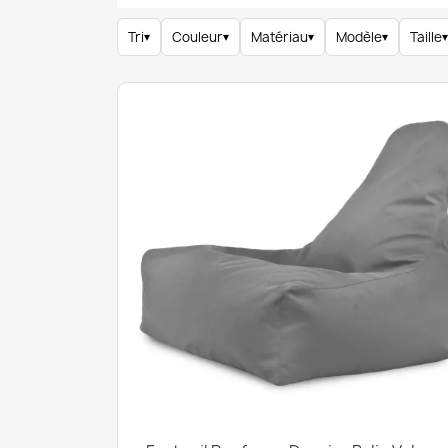
Tri
▾
Couleur
▾
Matériau
▾
Modèle
▾
Taille
▾