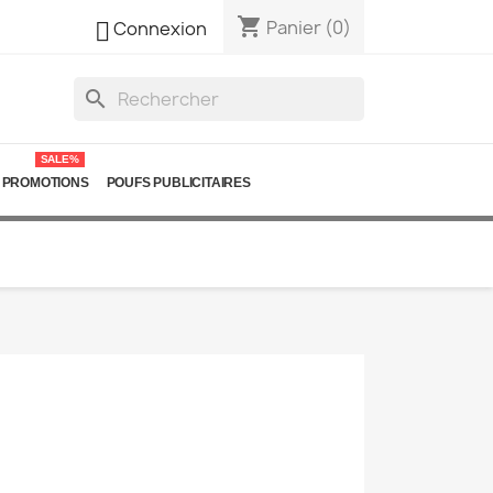
shopping_cart

Panier
(0)
Connexion
search
SALE%
PROMOTIONS
POUFS PUBLICITAIRES