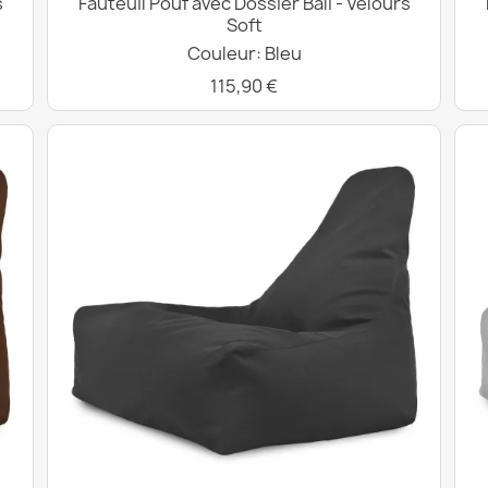
s
Fauteuil Pouf avec Dossier Bali - Velours
Soft
Couleur: Bleu
115,90 €