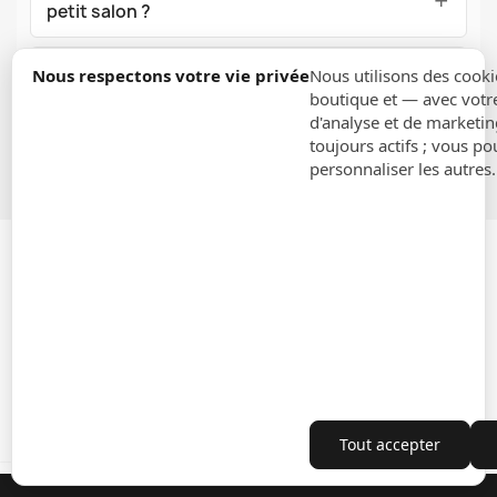
petit salon ?
Comment entretenir un pouf au quotidien ?
Nous respectons votre vie privée
Nous utilisons des cooki
boutique et — avec votr
d'analyse et de marketin
Peut-on utiliser un pouf à l'extérieur ?
toujours actifs ; vous po
personnaliser les autres
Recevez nos offres spéciales
Vous pouvez vous désinscrire à tout moment. Vous trouverez pour cela
nos informations de contact dans les conditions d'utilisation du site.
Tout accepter