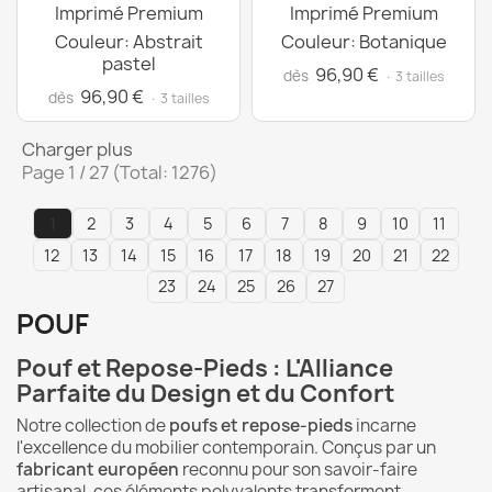
Imprimé Premium
Imprimé Premium
Couleur: Abstrait
Couleur: Botanique
pastel
96,90 €
dès
· 3 tailles
96,90 €
dès
· 3 tailles
Charger plus
Page 1 / 27 (Total: 1276)
1
2
3
4
5
6
7
8
9
10
11
12
13
14
15
16
17
18
19
20
21
22
23
24
25
26
27
POUF
Pouf et Repose-Pieds : L'Alliance
Parfaite du Design et du Confort
Notre collection de
poufs et repose-pieds
incarne
l'excellence du mobilier contemporain. Conçus par un
fabricant européen
reconnu pour son savoir-faire
artisanal, ces éléments polyvalents transforment