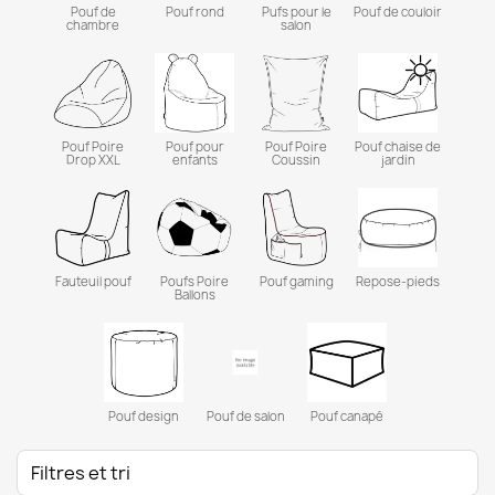
Pouf de
Pouf rond
Pufs pour le
Pouf de couloir
chambre
salon
Pouf Poire
Pouf pour
Pouf Poire
Pouf chaise de
Drop XXL
enfants
Coussin
jardin
Fauteuil pouf
Poufs Poire
Pouf gaming
Repose-pieds
Ballons
Pouf design
Pouf de salon
Pouf canapé
Filtres et tri