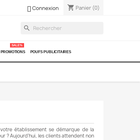
shopping_cart

Panier
(0)
Connexion
search
SALE%
PROMOTIONS
POUFS PUBLICITAIRES
votre établissement se démarque de la
r ? Aujourd'hui, les clients attendent non