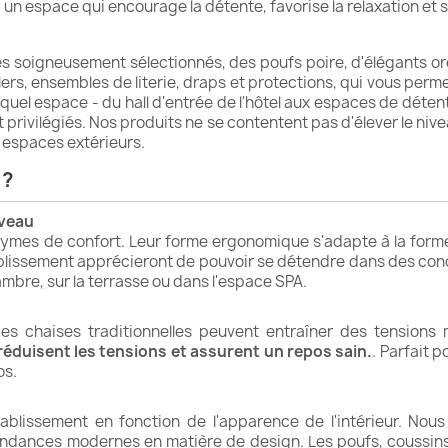
 un espace qui encourage la détente, favorise la relaxation et s
soigneusement sélectionnés, des poufs poire, d'élégants oreill
illers, ensembles de literie, draps et protections, qui vous pe
quel espace - du hall d'entrée de l'hôtel aux espaces de détente
 privilégiés. Nos produits ne se contentent pas d'élever le nive
x espaces extérieurs.
 ?
iveau
ymes de confort. Leur forme ergonomique s'adapte à la form
ablissement apprécieront de pouvoir se détendre dans des cond
chambre, sur la terrasse ou dans l'espace SPA.
s chaises traditionnelles peuvent entraîner des tensions m
réduisent les tensions et assurent un repos sain.
. Parfait 
os.
'établissement en fonction de l'apparence de l'intérieur. No
tendances modernes en matière de design. Les poufs, coussins