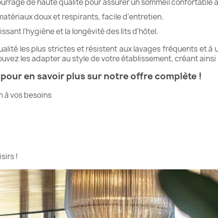
rrage de haute qualité pour assurer un sommeil confortable a
atériaux doux et respirants, facile d'entretien.
ssant l'hygiène et la longévité des lits d'hôtel.
té les plus strictes et résistent aux lavages fréquents et à u
ouvez les adapter au style de votre établissement, créant ains
our en savoir plus sur notre offre complète !
n à vos besoins
sirs !