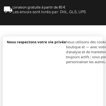
local_shipping
Livraison gratuite à partir de 85 €
Les envois sont livrés par: DHL, GLS, UPS
expand_more
Information
Nous respectons votre vie privée
Nous utilisons des cooki
boutique et — avec votr
d'analyse et de marketin
expand_more
Ordres
toujours actifs ; vous po
personnaliser les autres
expand_more
Pour Entreprises
expand_more
Restez à jour
expand_more
Informations sur le magasin