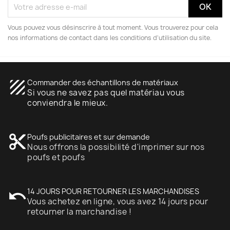
Vous pouvez vous désinscrire à tout moment. Vous trouverez pour cela
nos informations de contact dans les conditions d'utilisation du site.
texture
Commander des échantillons de matériaux
Si vous ne savez pas quel matériau vous
conviendra le mieux.
content_cut
Poufs publicitaires et sur demande
Nous offrons la possibilité d'imprimer sur nos
poufs et poufs
undo
14 JOURS POUR RETOURNER LES MARCHANDISES
Vous achetez en ligne, vous avez 14 jours pour
retourner la marchandise !