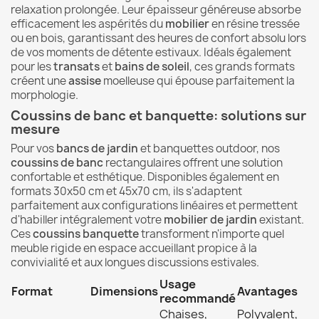
relaxation prolongée. Leur épaisseur généreuse absorbe
efficacement les aspérités du
mobilier
en résine tressée
ou en bois, garantissant des heures de confort absolu lors
de vos moments de détente estivaux. Idéals également
pour les
transats
et
bains de soleil
, ces grands formats
créent une
assise
moelleuse qui épouse parfaitement la
morphologie.
Coussins de banc et banquette: solutions sur
mesure
Pour vos
bancs de jardin
et banquettes outdoor, nos
coussins de banc
rectangulaires offrent une solution
confortable et esthétique. Disponibles également en
formats 30x50 cm et 45x70 cm, ils s'adaptent
parfaitement aux configurations linéaires et permettent
d'habiller intégralement votre
mobilier de jardin
existant.
Ces
coussins banquette
transforment n'importe quel
meuble rigide en espace accueillant propice à la
convivialité et aux longues discussions estivales.
Usage
Format
Dimensions
Avantages
recommandé
Chaises,
Polyvalent,