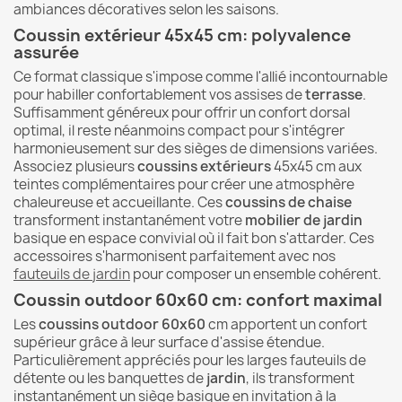
ambiances décoratives selon les saisons.
Coussin extérieur 45x45 cm: polyvalence
assurée
Ce format classique s'impose comme l'allié incontournable
pour habiller confortablement vos assises de
terrasse
.
Suffisamment généreux pour offrir un confort dorsal
optimal, il reste néanmoins compact pour s'intégrer
harmonieusement sur des sièges de dimensions variées.
Associez plusieurs
coussins extérieurs
45x45 cm aux
teintes complémentaires pour créer une atmosphère
chaleureuse et accueillante. Ces
coussins de chaise
transforment instantanément votre
mobilier de jardin
basique en espace convivial où il fait bon s'attarder. Ces
accessoires s'harmonisent parfaitement avec nos
fauteuils de jardin
pour composer un ensemble cohérent.
Coussin outdoor 60x60 cm: confort maximal
Les
coussins outdoor 60x60
cm apportent un confort
supérieur grâce à leur surface d'assise étendue.
Particulièrement appréciés pour les larges fauteuils de
détente ou les banquettes de
jardin
, ils transforment
instantanément un siège basique en invitation à la