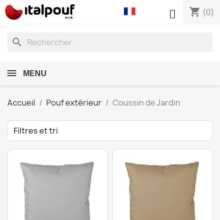
shopping_cart

(0)
search
MENU
Accueil
Pouf extérieur
Coussin de Jardin
Filtres et tri