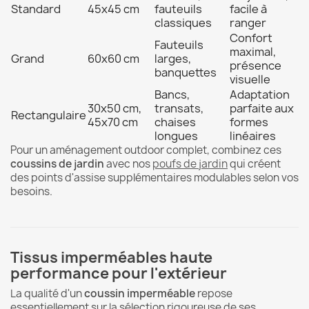
Standard
45x45 cm
fauteuils
facile à
classiques
ranger
Confort
Fauteuils
maximal,
Grand
60x60 cm
larges,
présence
banquettes
visuelle
Bancs,
Adaptation
30x50 cm,
transats,
parfaite aux
Rectangulaire
45x70 cm
chaises
formes
longues
linéaires
Pour un aménagement outdoor complet, combinez ces
coussins de jardin
avec nos
poufs de jardin
qui créent
des points d'assise supplémentaires modulables selon vos
besoins.
Tissus imperméables haute
performance pour l'extérieur
La qualité d'un
coussin imperméable
repose
essentiellement sur la sélection rigoureuse de ses