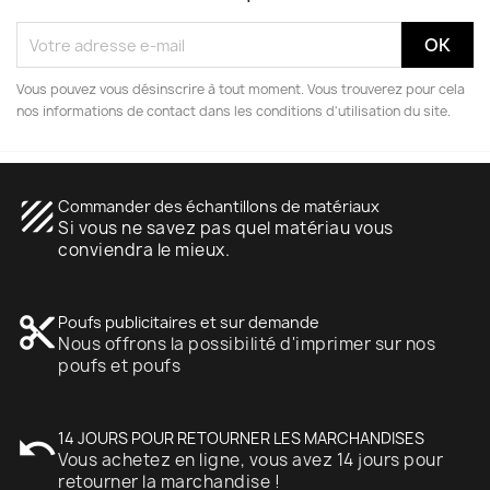
Vous pouvez vous désinscrire à tout moment. Vous trouverez pour cela
nos informations de contact dans les conditions d'utilisation du site.
texture
Commander des échantillons de matériaux
Si vous ne savez pas quel matériau vous
conviendra le mieux.
content_cut
Poufs publicitaires et sur demande
Nous offrons la possibilité d'imprimer sur nos
poufs et poufs
undo
14 JOURS POUR RETOURNER LES MARCHANDISES
Vous achetez en ligne, vous avez 14 jours pour
retourner la marchandise !