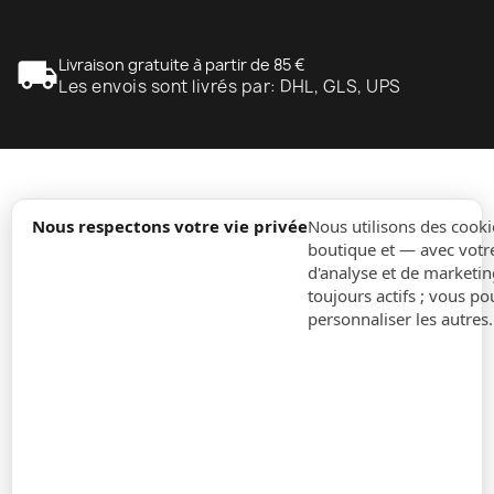
local_shipping
Livraison gratuite à partir de 85 €
Les envois sont livrés par: DHL, GLS, UPS
expand_more
Information
Nous respectons votre vie privée
Nous utilisons des cooki
boutique et — avec votr
d'analyse et de marketin
expand_more
Ordres
toujours actifs ; vous po
personnaliser les autres
expand_more
Pour Entreprises
expand_more
Restez à jour
expand_more
Informations sur le magasin