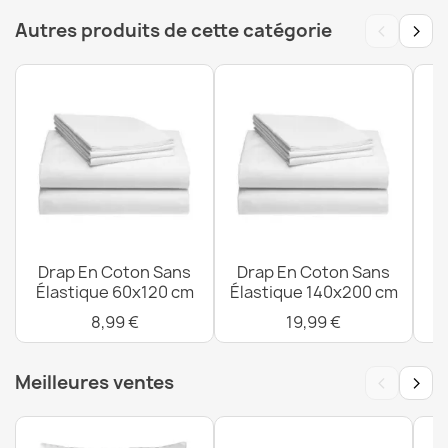
Drap En Coton Sans Élastique 90x200 cm
‹
›
Autres produits de cette catégorie
15,99 €
Drap En Coton Sans Élastique 70x140 cm
10,99 €
Drap En Coton Sans
Drap En Coton Sans
D
Élastique 60x120 cm
Élastique 140x200 cm
É
8,99 €
19,99 €
Drap En Coton Sans Élastique 140x200 cm
19,99 €
‹
›
Meilleures ventes