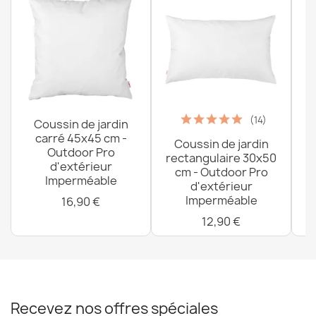
Drap En Coton Sans Élastique 80x200 cm
14,99 €
(14)
Coussin de jardin
carré 45x45 cm -
Coussin de jardin
P
Outdoor Pro
rectangulaire 30x50
d'extérieur
cm - Outdoor Pro
Imperméable
d'extérieur
Imperméable
16,90 €
12,90 €
Recevez nos offres spéciales