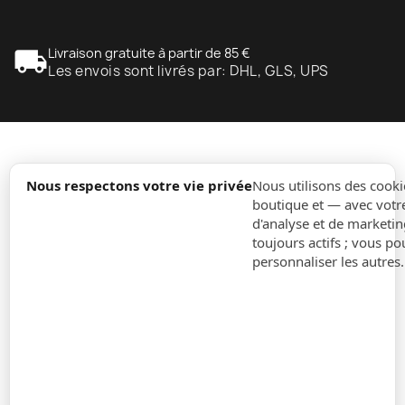
local_shipping
Livraison gratuite à partir de 85 €
Les envois sont livrés par: DHL, GLS, UPS
expand_more
Information
Nous respectons votre vie privée
Nous utilisons des cooki
boutique et — avec votr
d'analyse et de marketin
expand_more
Ordres
toujours actifs ; vous po
personnaliser les autres
expand_more
Pour Entreprises
expand_more
Restez à jour
expand_more
Informations sur le magasin