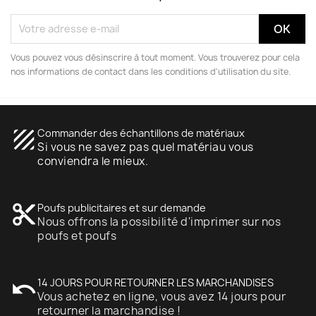
Vous pouvez vous désinscrire à tout moment. Vous trouverez pour cela
nos informations de contact dans les conditions d'utilisation du site.
texture
Commander des échantillons de matériaux
Si vous ne savez pas quel matériau vous
conviendra le mieux.
content_cut
Poufs publicitaires et sur demande
Nous offrons la possibilité d'imprimer sur nos
poufs et poufs
undo
14 JOURS POUR RETOURNER LES MARCHANDISES
Vous achetez en ligne, vous avez 14 jours pour
retourner la marchandise !