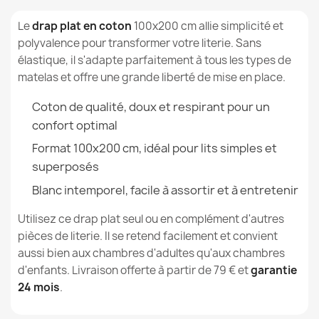
Références spécifiques
Le
drap plat en coton
100x200 cm allie simplicité et
polyvalence pour transformer votre literie. Sans
EAN13
5907500879080
élastique, il s'adapte parfaitement à tous les types de
matelas et offre une grande liberté de mise en place.
MPN
3608
Drap En Coton Sans Élastique 180x220 cm
Coton de qualité, doux et respirant pour un
24,99 €
confort optimal
Format 100x200 cm, idéal pour lits simples et
superposés
Blanc intemporel, facile à assortir et à entretenir
Drap En Coton Sans Élastique 60x120 cm
Utilisez ce drap plat seul ou en complément d'autres
8,99 €
pièces de literie. Il se retend facilement et convient
aussi bien aux chambres d'adultes qu'aux chambres
d'enfants. Livraison offerte à partir de 79 € et
garantie
24 mois
.