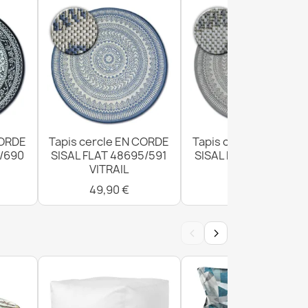
DE SISAL SION rond A5165A Mélange tissage
CORDE
Tapis cercle EN CORDE
Tapis cercle EN CORD
DE SISAL SION rond A5165A Mélange tissage
1/690
SISAL FLAT 48695/591
SISAL FLAT 48695/63
rème
VITRAIL
VITRAIL
49,90 €
49,90 €
‹
›
ir EN CORDE SISAL SION A5165A Mélange
ert