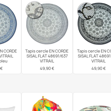
Tapis EN COR
plat naturel
31,90 €
 EN CORDE
Tapis cercle EN CORDE
Tapis cercle EN 
Tapis EN COR
VITRAIL
SISAL FLAT 48691/637
SISAL FLAT 4869
plat écru / c
bleu
VITRAIL
VITRAIL
31,90 €
 €
49,90 €
49,90 €
Tapis, coulo
tissage plat v
25,90 €