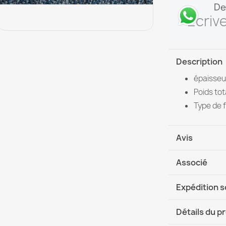
De
Écriv
Description
épaisseur
Poids tot
Type de f
Avis
Associé
Expédition 
DHL / GLS In
Détails du p