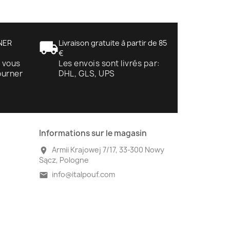
NER
local_shipping
Livraison gratuite à partir de 85
€
, vous
Les envois sont livrés par:
ourner
DHL, GLS, UPS
Informations sur le magasin
Armii Krajowej 7/17, 33-300 Nowy
location_on
Sącz, Pologne
info@italpouf.com
mail