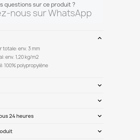
s questions sur ce produit ?
ez-nous sur WhatsApp
expand_more
 totale: env. 3 mm
al: env. 1,20 kg/m2
il: 100% polypropylène
expand_more
expand_more
Soyez le premier à donner votre avis
expand_more
sous 24 heures
ternational
Ma, 11.08 - Ve, 14.08
expand_more
roduit