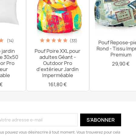
(14)
(33)
Pouf Repose-pi
Rond - Tissu Imp
 jardin
Pouf Poire XXL pour
Premium
re 30x50
adultes Géant -
or Pro
Outdoor Pro
29,90 €
ieur
d'extérieur Jardin
able
Imperméable
 €
161,80 €
us pouvez vous désinscrire à tout moment. Vous trouverez pour cela