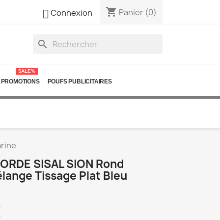
shopping_cart

Panier
(0)
Connexion
search
SALE%
PROMOTIONS
POUFS PUBLICITAIRES
arine
CORDE SISAL SION Rond
lange Tissage Plat Bleu
€