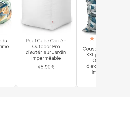
(18)
eds
Pouf Cube Carré -
rimé
Outdoor Pro
Coussin de Sol Géan
d'extérieur Jardin
XXL pour adultes -
Imperméable
Outdoor Pro
d'extérieur Jardin
45,90 €
Imperméable
161,80 €