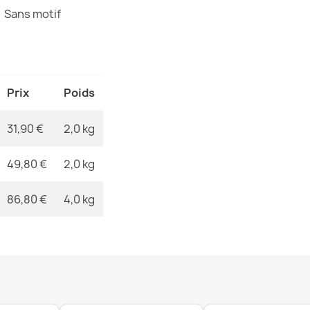
Sans motif
MPN
Tapis EN COR
Prix
Poids
plat beige
31,90 €
31,90 €
2,0 kg
49,80 €
2,0 kg
86,80 €
4,0 kg
Tapis EN COR
plat vert
31,90 €