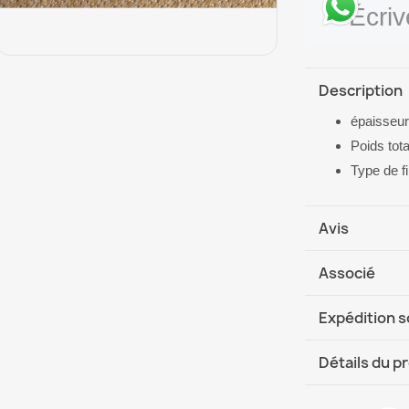
Écri
Description
épaisseur
Poids tota
Type de f
Avis
Associé
Expédition 
DHL / GLS In
Détails du p