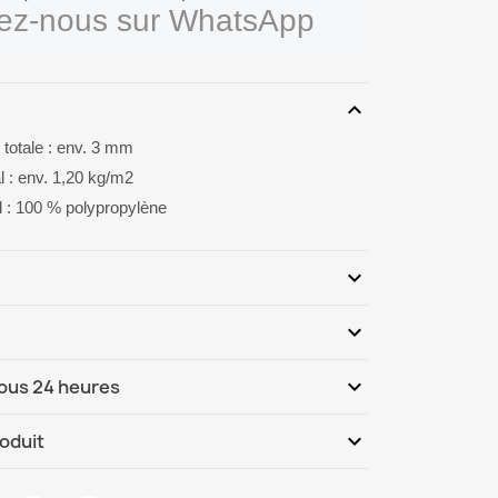
vez-nous sur WhatsApp
expand_more
 totale : env. 3 mm
l : env. 1,20 kg/m2
il : 100 % polypropylène
expand_more
expand_more
Soyez le premier à donner votre avis
expand_more
sous 24 heures
ternational
Lu, 10.08 - Je, 13.08
expand_more
roduit