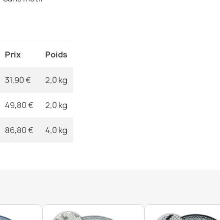
MPN
Tapis EN COR
Prix
Poids
plat gris
31,90 €
31,90 €
2,0 kg
49,80 €
2,0 kg
86,80 €
4,0 kg
Tapis EN COR
plat bleu mar
31,90 €