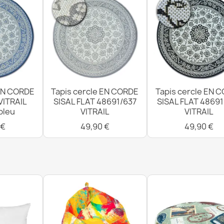
Tapis EN COR
plat marron
31,90 €
 EN CORDE
Tapis cercle EN CORDE
Tapis cercle EN 
Tapis EN COR
VITRAIL
SISAL FLAT 48691/637
SISAL FLAT 4869
plat beige
bleu
VITRAIL
VITRAIL
31,90 €
 €
49,90 €
49,90 €
Tapis, coulo
tissage plat v
25,90 €