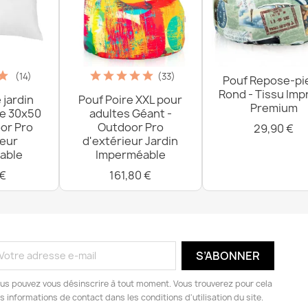
(14)
(33)
Pouf Repose-pi
Rond - Tissu Imp
 jardin
Pouf Poire XXL pour
Premium
re 30x50
adultes Géant -
or Pro
Outdoor Pro
29,90 €
ieur
d'extérieur Jardin
able
Imperméable
 €
161,80 €
us pouvez vous désinscrire à tout moment. Vous trouverez pour cela
s informations de contact dans les conditions d'utilisation du site.