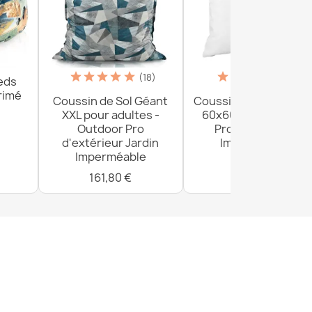
(18)
(5)
eds
rimé
Coussin de Sol Géant
Coussin de jardin car
XXL pour adultes -
60x60 cm - Outdoor
Outdoor Pro
Pro d'extérieur
d'extérieur Jardin
Imperméable
Imperméable
25,90 €
161,80 €