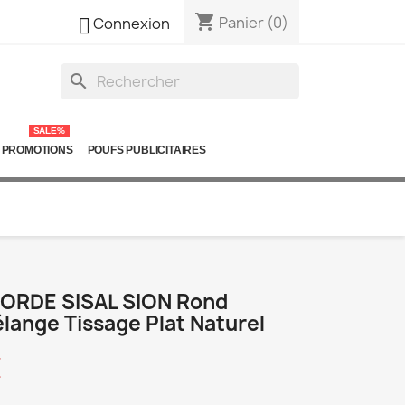
shopping_cart

Panier
(0)
Connexion
search
SALE%
PROMOTIONS
POUFS PUBLICITAIRES
CORDE SISAL SION Rond
lange Tissage Plat Naturel
€