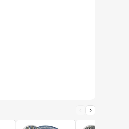
Kabis_21504
DE SISAL SION rond A5165A Mélange tissage
DE SISAL SION rond A5165A Mélange tissage
ine
‹
›