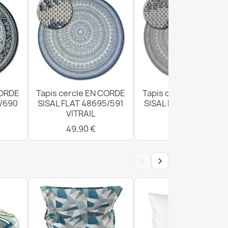
DE SISAL SION rond A5165A Mélange tissage
CORDE
Tapis cercle EN CORDE
Tapis cercle EN CORD
DE SISAL SION rond A5165A Mélange tissage
1/690
SISAL FLAT 48695/591
SISAL FLAT 48695/63
VITRAIL
VITRAIL
49,90 €
49,90 €
‹
›
ir EN CORDE SISAL SION A5165A Mélange
ert