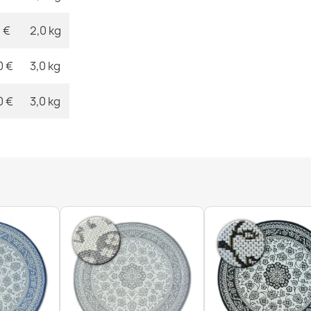
Tapis EN COR
 €
2,0 kg
écru / crème
12,90 €
0 €
3,0 kg
0 €
3,0 kg
Tapis EN COR
naturel
12,90 €
Tapis EN COR
vert
12,90 €