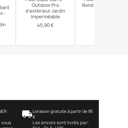
Outdoor Pro
Rond - Tissu Imprimé
éant
d'extérieur Jardin
Premium
s -
Imperméable
29,90 €
din
45,90 €
e
NER
local_shipping
Livraison gratuite à partir de 85
€
, vous
Les envois sont livrés par: