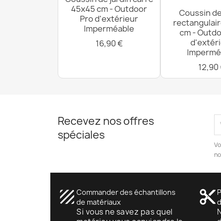
45x45 cm - Outdoor
Coussin de
Pro d'extérieur
rectangulai
Imperméable
cm - Outdo
d'extér
16,90 €
Impermé
12,90
Recevez nos offres
spéciales
Vo
no
texture
Commander des échantillons
content_cut
P
de matériaux
Si vous ne savez pas quel
N