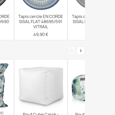
CORDE
Tapis cercle EN CORDE
Tapis cercle EN CORD
1/690
SISAL FLAT 48695/591
SISAL FLAT 48695/63
VITRAIL
VITRAIL
49,90 €
49,90 €
‹
›
18)
Pouf Cube Carré -
Pouf Repose-pieds