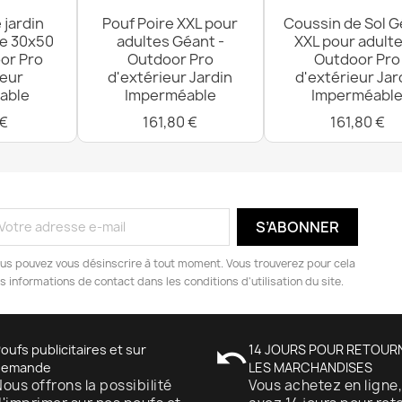
 jardin
Pouf Poire XXL pour
Coussin de Sol G
re 30x50
adultes Géant -
XXL pour adulte
or Pro
Outdoor Pro
Outdoor Pro
ieur
d'extérieur Jardin
d'extérieur Jar
able
Imperméable
Imperméabl
 €
161,80 €
161,80 €
us pouvez vous désinscrire à tout moment. Vous trouverez pour cela
s informations de contact dans les conditions d'utilisation du site.
oufs publicitaires et sur
undo
14 JOURS POUR RETOUR
demande
LES MARCHANDISES
ous offrons la possibilité
Vous achetez en ligne