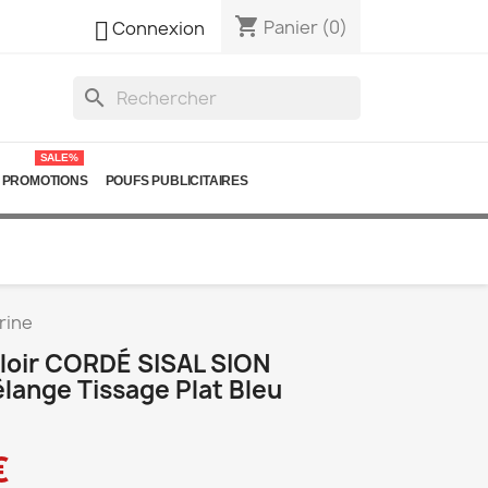
shopping_cart

Panier
(0)
Connexion
search
SALE%
PROMOTIONS
POUFS PUBLICITAIRES
rine
uloir CORDÉ SISAL SION
lange Tissage Plat Bleu
€