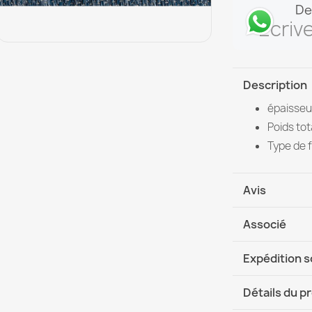
De
Écriv
Description
épaisseur
Poids tot
Type de f
Avis
Associé
Expédition 
DHL / GLS In
Détails du p