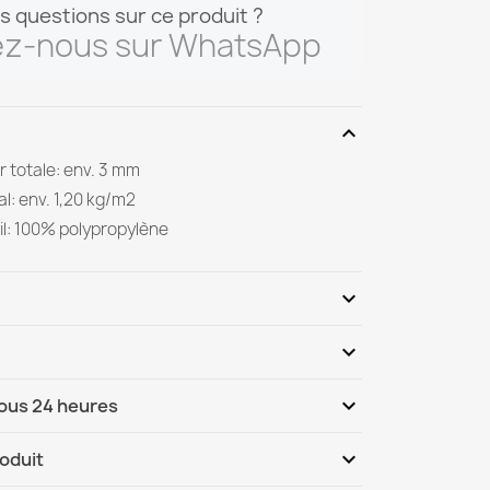
s questions sur ce produit ?
ez-nous sur WhatsApp
expand_more
 totale: env. 3 mm
al: env. 1,20 kg/m2
il: 100% polypropylène
expand_more
expand_more
Soyez le premier à donner votre avis
expand_more
sous 24 heures
ternational
Me, 12.08 - Lu, 17.08
expand_more
roduit