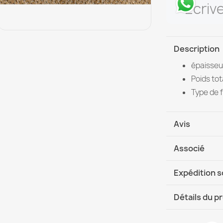
Écriv
Description
épaisseur
Poids tot
Type de f
Avis
Associé
Expédition 
DHL / GLS In
Détails du p
Fiche techni