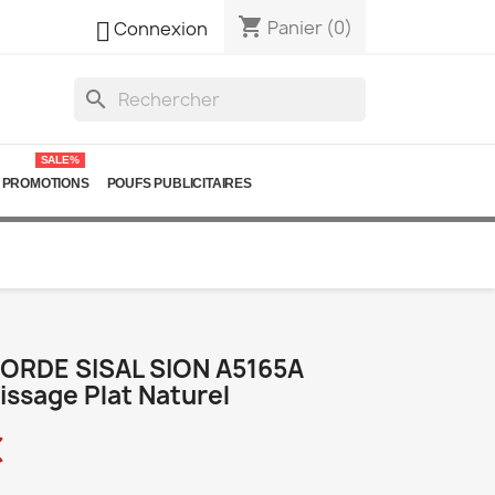
shopping_cart

Panier
(0)
Connexion
search
SALE%
PROMOTIONS
POUFS PUBLICITAIRES
CORDE SISAL SION A5165A
issage Plat Naturel
€