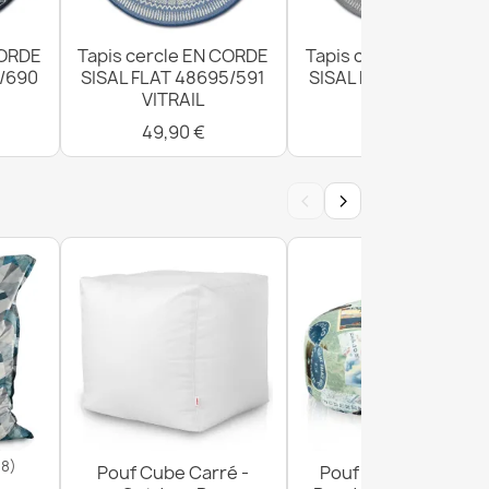
CORDE
Tapis cercle EN CORDE
Tapis cercle EN CORD
1/690
SISAL FLAT 48695/591
SISAL FLAT 48695/63
VITRAIL
VITRAIL
49,90 €
49,90 €
‹
›
18)
Pouf Cube Carré -
Pouf Repose-pieds