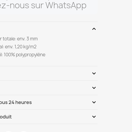
ez-nous sur WhatsApp
expand_more
 totale: env. 3 mm
al: env. 1,20 kg/m2
il: 100% polypropylène
expand_more
expand_more
Soyez le premier à donner votre avis
expand_more
sous 24 heures
ternational
Ma, 11.08 - Ve, 14.08
expand_more
roduit
que