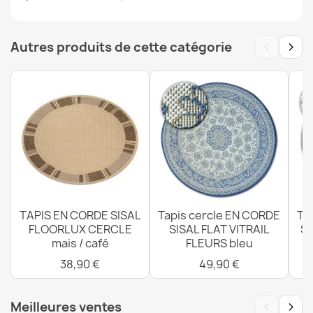
Tapis TIMO 0000 cercle SISAL extérieur noir - PRODUIT
‹
›
DE DEUXIÈME QUALITÉ
Autres produits de cette catégorie
38,90 €
Tapis TIMO 5979 SISAL extérieur cadre blanc - PRODUIT
DE DEUXIÈME QUALITÉ
28,90 €
TAPIS EN CORDE SISAL
Tapis cercle EN CORDE
Ta
FLOORLUX CERCLE
SISAL FLAT VITRAIL
SI
mais / café
FLEURS bleu
38,90 €
49,90 €
Tapis, tapis de couloir TIMO 5979 SISAL extérieur beige
- PRODUIT DE DEUXIÈME QUALITÉ
‹
›
Meilleures ventes
33,90 €