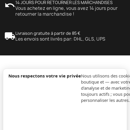
undo
14 JOURS POUR RETOURNER LES MARCHANDISES
Vous achetez en ligne, vous avez 14 jours pour
retourner la marchandise !
local_shipping
Livraison gratuite à partir de 85 €
Les envois sont livrés par: DHL, GLS, UPS
expand_more
Information
Nous respectons votre vie privée
Nous utilisons des cooki
boutique et — avec votr
d'analyse et de marketin
expand_more
Ordres
toujours actifs ; vous po
personnaliser les autres
expand_more
Pour Entreprises
expand_more
Restez à jour