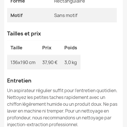
Forme
Rectangulaire
MPN
Kabis_21041
Motif
Sans motif
Tailles et prix
Tapis TIMO 5979 cercle SISAL extérieur beige foncé -
PRODUIT DE DEUXIÈME QUALITÉ
Taille
Prix
Poids
38,90 €
136x190 cm
37,90 €
3,0 kg
Entretien
Tapis TIMO 0000 cercle SISAL extérieur noir - PRODUIT
Un aspirateur régulier suffit pour l’entretien quotidien.
DE DEUXIÈME QUALITÉ
Nettoyez les petites taches rapidement avec un
105,90 €
chiffon légèrement humide ou un produit doux. Ne pas
laver en machine ni tremper. Pour un nettoyage en
profondeur, nous recommandons un nettoyage par
injection-extraction professionnel.