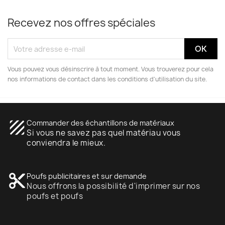
Recevez nos offres spéciales
Vous pouvez vous désinscrire à tout moment. Vous trouverez pour cela
nos informations de contact dans les conditions d'utilisation du site.
texture
Commander des échantillons de matériaux
Si vous ne savez pas quel matériau vous
conviendra le mieux.
content_cut
Poufs publicitaires et sur demande
Nous offrons la possibilité d'imprimer sur nos
poufs et poufs