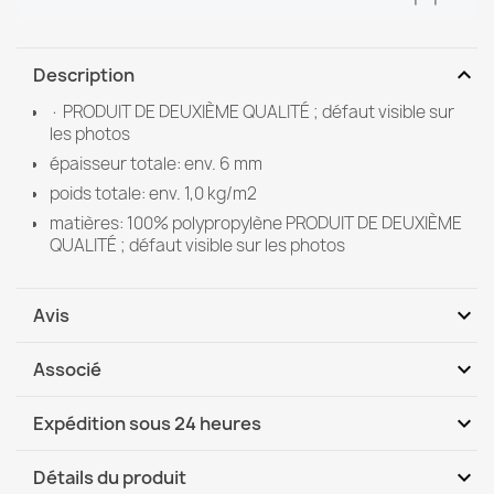
expand_more
Description
· PRODUIT DE DEUXIÈME QUALITÉ ; défaut visible sur
les photos
épaisseur totale: env. 6 mm
poids totale: env. 1,0 kg/m2
matières: 100% polypropylène PRODUIT DE DEUXIÈME
QUALITÉ ; défaut visible sur les photos
expand_more
Avis
expand_more
Associé
Soyez le premier à donner votre avis
expand_more
Expédition sous 24 heures
DHL / GLS International
Me, 12.08 - Lu, 17.08
expand_more
Détails du produit