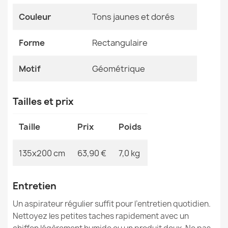
Références spécifiques
Couleur
Tons jaunes et dorés
Tapis BALANCE 0194 taupe - Géométrique, structurel,
EAN13
2000000120065
glamour
33,90 €
Forme
Rectangulaire
MPN
Kabis_21039
Motif
Géométrique
Tailles et prix
Tapis BALANCE 1503 taupe - Géométrique, structurel,
glamour
Taille
Prix
Poids
33,90 €
135x200 cm
63,90 €
7,0 kg
Entretien
Tapis BALANCE 1918 taupe - Géométrique, structurel,
Un aspirateur régulier suffit pour l’entretien quotidien.
glamour
Nettoyez les petites taches rapidement avec un
33,90 €