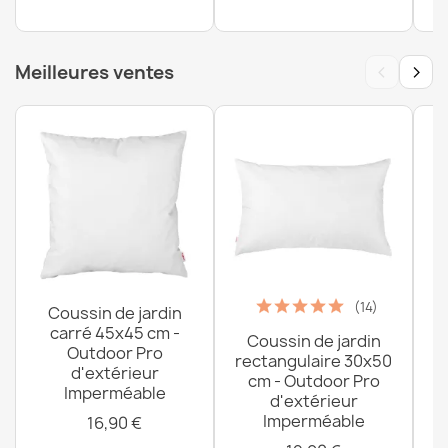
Tapis BALANCE 9086 taupe - Géométrique, structurel,
glamour
‹
›
Meilleures ventes
33,90 €
(14)
Coussin de jardin
carré 45x45 cm -
Coussin de jardin
P
Outdoor Pro
rectangulaire 30x50
d'extérieur
cm - Outdoor Pro
Imperméable
d'extérieur
Imperméable
16,90 €