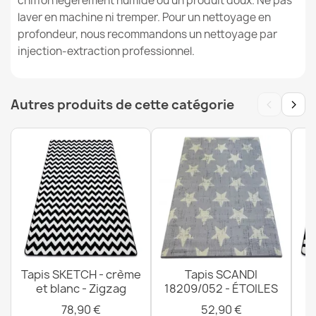
chiffon légèrement humide ou un produit doux. Ne pas
laver en machine ni tremper. Pour un nettoyage en
profondeur, nous recommandons un nettoyage par
injection-extraction professionnel.
Tapis BALANCE 1921 taupe - Géométrique, structurel,
‹
›
glamour
Autres produits de cette catégorie
33,90 €
Tapis BALANCE 8788 taupe - Géométrique, structurel,
glamour
33,90 €
Tapis SKETCH - crème
Tapis SCANDI
T
et blanc - Zigzag
18209/052 - ÉTOILES
78,90 €
52,90 €