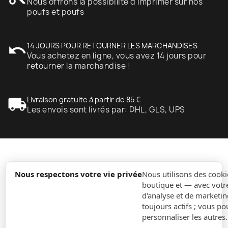
Nous offrons la possibilité d'imprimer sur nos
poufs et poufs
undo
14 JOURS POUR RETOURNER LES MARCHANDISES
Vous achetez en ligne, vous avez 14 jours pour
retourner la marchandise !
local_shipping
Livraison gratuite à partir de 85 €
Les envois sont livrés par: DHL, GLS, UPS
expand_more
Information
Nous respectons votre vie privée
Nous utilisons des cooki
boutique et — avec votr
d'analyse et de marketin
expand_more
Ordres
toujours actifs ; vous po
personnaliser les autres
expand_more
Pour Entreprises