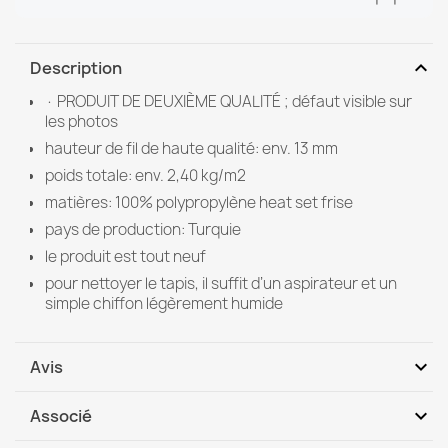
expand_more
Description
· PRODUIT DE DEUXIÈME QUALITÉ ; défaut visible sur
les photos
hauteur de fil de haute qualité: env. 13 mm
poids totale: env. 2,40 kg/m2
matières: 100% polypropylène heat set frise
pays de production: Turquie
le produit est tout neuf
pour nettoyer le tapis, il suffit d’un aspirateur et un
simple chiffon légèrement humide
expand_more
Avis
expand_more
Associé
Soyez le premier à donner votre avis