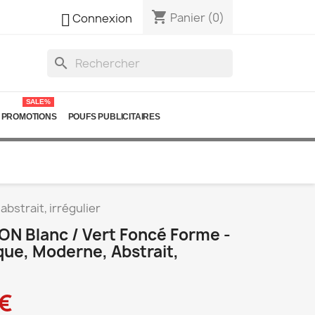
shopping_cart

Panier
(0)
Connexion
search
SALE%
PROMOTIONS
POUFS PUBLICITAIRES
bstrait, irrégulier
ON Blanc / Vert Foncé Forme -
ue, Moderne, Abstrait,
 €