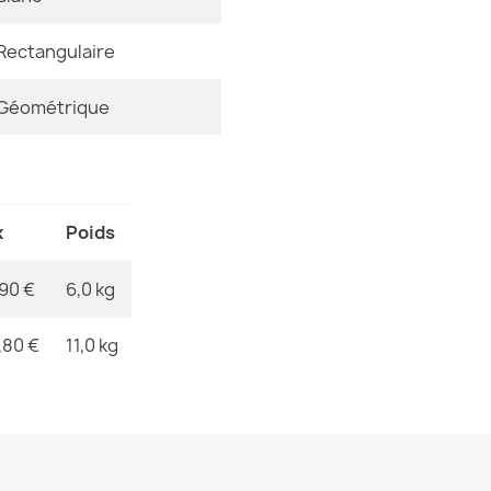
113,90 €
MPN
Rectangulaire
Géométrique
Tapis FUSION 
moderne, abstr
113,90 €
x
Poids
,90 €
6,0 kg
,80 €
11,0 kg
Tapis BONO C
CHOIX
45,90 €