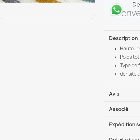
De
Écriv
Description
Hauteur d
Poids tot
Type de f
densité d
Avis
Associé
Expédition 
DHL / GLS In
Détails du p