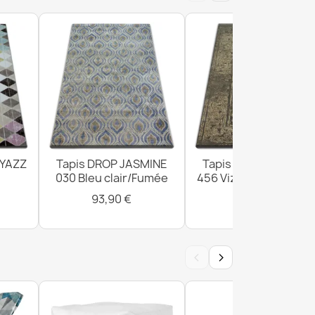
lanc / gris clair / or Forme - Géométrique,
ait, irrégulier
 YAZZ
Tapis DROP JASMINE
Tapis DROP JASMINE
 crème / beige Forme - Géométrique,
030 Bleu clair/Fumée
456 Vizon/Beige fonc
ait, irrégulier
93,90 €
295,90 €
‹
›
US noir uni, monochrome, lisse