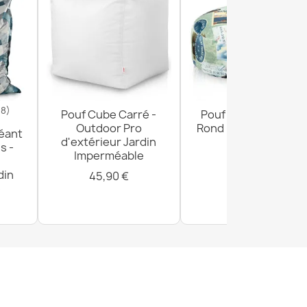
18)
Pouf Cube Carré -
Pouf Repose-pieds
Outdoor Pro
Rond - Tissu Imprimé
éant
d'extérieur Jardin
Premium
s -
Imperméable
29,90 €
din
45,90 €
e