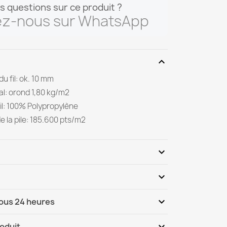
s questions sur ce produit ?
ez-nous sur WhatsApp
expand_more
u fil: ok. 10 mm
al: orond 1,80 kg/m2
il: 100% Polypropylène
e la pile: 185.600 pts/m2
expand_more
expand_more
Soyez le premier à donner votre avis
expand_more
sous 24 heures
ternational
Ma, 11.08 - Ve, 14.08
expand_more
roduit