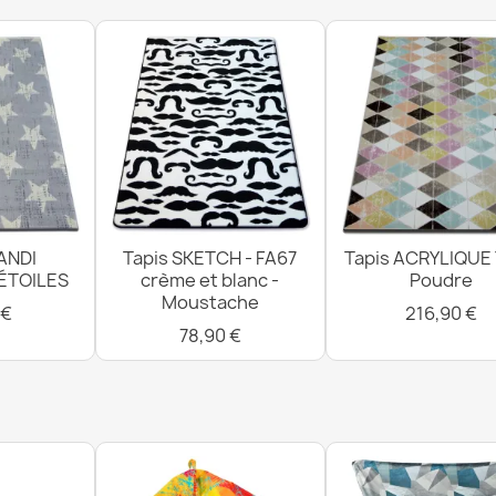
Tapis FUSION b
moderne, abstr
113,90 €
ANDI
Tapis SKETCH - FA67
Tapis ACRYLIQUE
Tapis FUSION
 ÉTOILES
crème et blanc -
Poudre
moderne, abstr
Moustache
113,90 €
 €
216,90 €
78,90 €
Tapis ETON PL
23,90 €