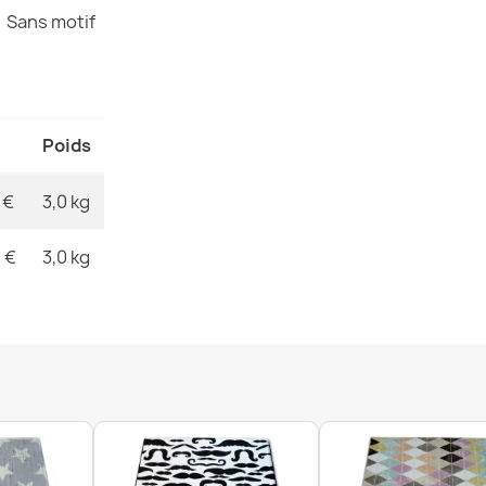
MPN
Sans motif
Tapis de sal
Poids
antidérapant,
12,90 €
 €
3,0 kg
 €
3,0 kg
Tapis de sal
antidérapant,
12,90 €