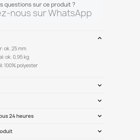
s questions sur ce produit ?
ez-nous sur WhatsApp
expand_more
r: ok. 25 mm
al: ok. 0,95 kg
il: 100% polyester
expand_more
expand_more
Soyez le premier à donner votre avis
expand_more
sous 24 heures
ternational
Me, 12.08 - Lu, 17.08
expand_more
roduit