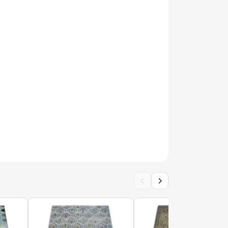
Kabis_21451
le de bain SUPREME WAVES vagues,
 doux - vert
le de bain SUPREME WAVES vagues,
 doux - marron
‹
›