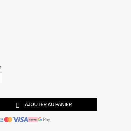
m

AJOUTER AU PANIER