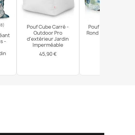
18)
Pouf Cube Carré -
Pouf Repose-pieds
Outdoor Pro
Rond - Tissu Imprimé
éant
d'extérieur Jardin
Premium
s -
Imperméable
29,90 €
din
45,90 €
e