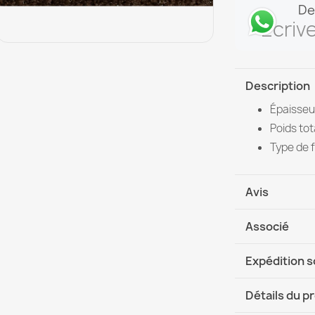
De
Écriv
Description
Épaisseu
Poids tot
Type de f
Avis
Associé
Expédition 
DHL / GLS In
Détails du p