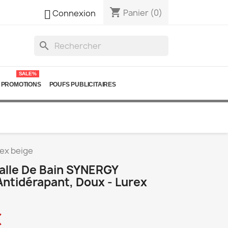
shopping_cart

Panier
(0)
Connexion
search
SALE%
PROMOTIONS
POUFS PUBLICITAIRES
rex beige
Salle De Bain SYNERGY
Antidérapant, Doux - Lurex
€