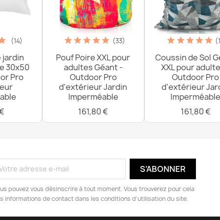
(14)
(33)
(
 jardin
Pouf Poire XXL pour
Coussin de Sol G
re 30x50
adultes Géant -
XXL pour adulte
or Pro
Outdoor Pro
Outdoor Pro
ieur
d'extérieur Jardin
d'extérieur Jar
able
Imperméable
Imperméabl
 €
161,80 €
161,80 €
us pouvez vous désinscrire à tout moment. Vous trouverez pour cela
s informations de contact dans les conditions d'utilisation du site.