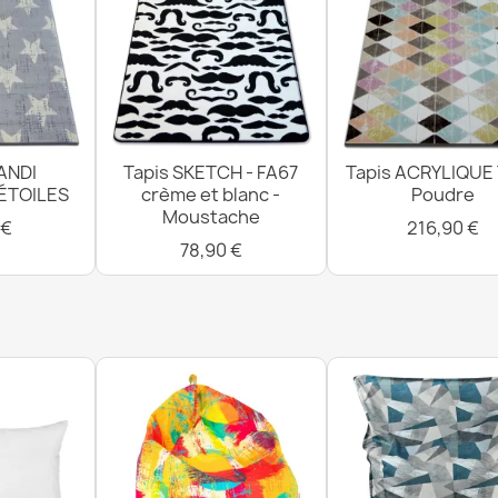
Tapis de sal
antidérapant,
12,90 €
ANDI
Tapis SKETCH - FA67
Tapis ACRYLIQUE
 ÉTOILES
crème et blanc -
Poudre
Moustache
 €
216,90 €
Tapis de sall
78,90 €
antidérapant,
12,90 €
Tapis de sall
antidérapant,
12,90 €