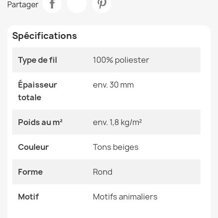
Partager
65,90 €
Pièce
Salon
Spécifications
Taille
Cercle 120 Cm
Cercle 160 Cm
Cercle 200 Cm
Type de fil
100% poliester
Tapis BUNNY Macchiato Beige Foncé IMITATION
Couleur
Tons Beiges
FOURRURE LAPIN
Épaisseur
env. 30 mm
25,90 €
totale
Matériau
Polyester
Poids au m²
env. 1,8 kg/m²
Forme
Rond
Couleur
Tons beiges
Motif
Motifs Animaliers
Tapis BUNNY Ivoire IMITATION FOURRURE LAPIN
Forme
Rond
52,90 €
Références spécifiques
EAN13
2000000120591
Motif
Motifs animaliers