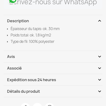
Écrivez-nous sur WhatsApp
expand_more
Description
Épaisseur du tapis: ok. 30 mm
Poids total: ok. 1,8 kg/m2
Type de fil: 100% polyester
expand_more
Avis
expand_more
Associé
Soyez le premier à donner votre avis
expand_more
Expédition sous 24 heures
DHL / GLS International
Je, 13.08 - Ma, 18.08
expand_more
Détails du produit
Fiche technique
Tapis BUNNY Rond Ivoire IMITATION FOURRURE LAPIN