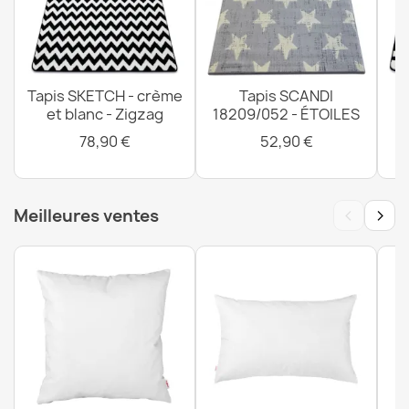
Tapis SKETCH - crème
Tapis SCANDI
T
et blanc - Zigzag
18209/052 - ÉTOILES
Tapis FUSION beige / terracotta - Vagues, moderne,
78,90 €
52,90 €
abstrait
32,90 €
‹
›
Meilleures ventes
Tapis FUSION crème / terracotta - Vagues, moderne,
abstrait
32,90 €