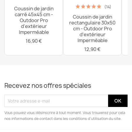
(14)
Coussin de jardin
carré 45x45 cm -
Coussin de jardin
P
Outdoor Pro
rectangulaire 30x50
d'extérieur
cm - Outdoor Pro
Imperméable
d'extérieur
Imperméable
16,90 €
12,90 €
Recevez nos offres spéciales
Vous pouvez vous désinscrire à tout moment. Vous trouverez pour cela
nos informations de contact dans les conditions d'utilisation du site.