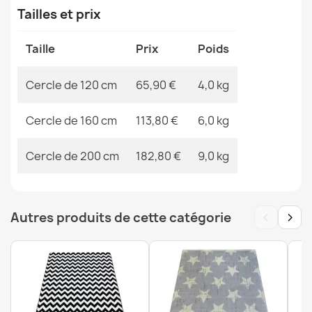
MPN
Kabis_21171
Tailles et prix
Tapis CASABLANCA LOOP rond blanc boucle, doux - 2e
CHOIX
Taille
Prix
Poids
32,90 €
Cercle de 120 cm
65,90 €
4,0 kg
Cercle de 160 cm
113,80 €
6,0 kg
Cercle de 200 cm
182,80 €
9,0 kg
Tapis BONO 726 rond rue, ville gris clair / crème - 2ème
CHOIX
33,90 €
‹
›
Autres produits de cette catégorie
Tapis CASABLANCA LOOP rond blanc boucle, doux -
2ème CHOIX
74,90 €