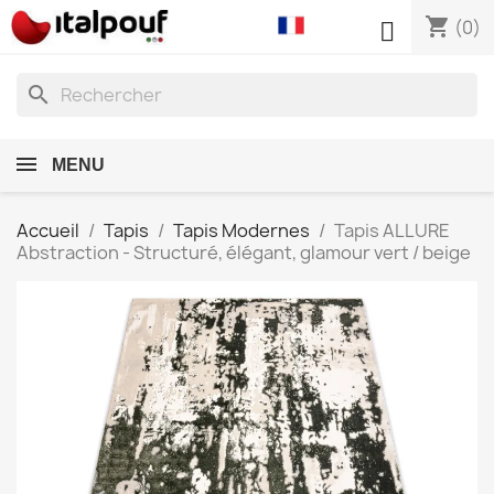
shopping_cart

(0)
search
MENU
Accueil
Tapis
Tapis Modernes
Tapis ALLURE
Abstraction - Structuré, élégant, glamour vert / beige