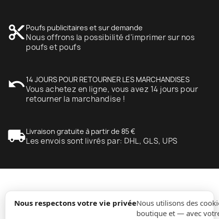
content_cut
Poufs publicitaires et sur demande
Nous offrons la possibilité d'imprimer sur nos
poufs et poufs
undo
14 JOURS POUR RETOURNER LES MARCHANDISES
Vous achetez en ligne, vous avez 14 jours pour
retourner la marchandise !
local_shipping
Livraison gratuite à partir de 85 €
Les envois sont livrés par: DHL, GLS, UPS
expand_more
Information
Nous respectons votre vie privée
Nous utilisons des cooki
boutique et — avec votr