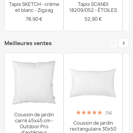
Tapis SKETCH - crème
Tapis SCANDI
T
et blanc - Zigzag
18209/052 - ÉTOILES
78,90 €
52,90 €
‹
›
Meilleures ventes
(14)
Coussin de jardin
carré 45x45 cm -
Coussin de jardin
P
Outdoor Pro
rectangulaire 30x50
d'extérieur