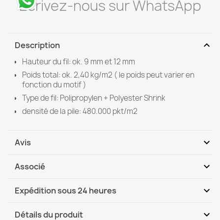
Écrivez-nous sur WhatsApp
expand_more
Description
Hauteur du fil: ok. 9 mm et 12 mm
Poids total: ok. 2,40 kg/m2 ( le poids peut varier en
fonction du motif )
Type de fil: Polipropylen + Polyester Shrink
densité de la pile: 480.000 pkt/m2
expand_more
Avis
expand_more
Associé
Soyez le premier à donner votre avis
expand_more
Expédition sous 24 heures
DHL / GLS International
Lu, 10.08 - Je, 13.08
expand_more
Détails du produit