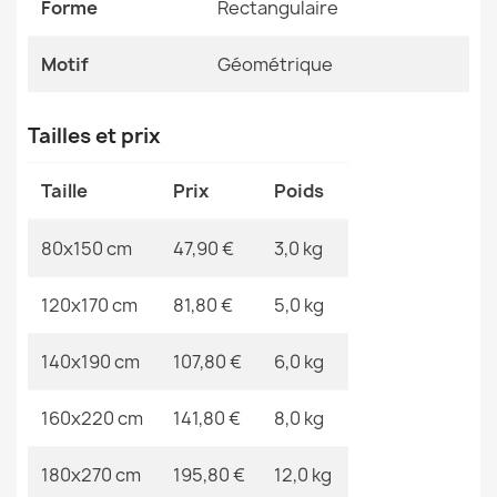
Forme
Rectangulaire
Motif
Géométrique
Motif
Géométrique
Références spécifiques
Tapis ALLURE Abstraction - Structuré, élégant, glamour
Tailles et prix
EAN13
2000000121024
beige / blanc
47,90 €
Taille
Prix
Poids
MPN
Kabis_21263
80x150 cm
47,90 €
3,0 kg
120x170 cm
81,80 €
5,0 kg
Tapis ETON PLUS noir uni, monochrome, lisse
23,90 €
140x190 cm
107,80 €
6,0 kg
160x220 cm
141,80 €
8,0 kg
180x270 cm
195,80 €
12,0 kg