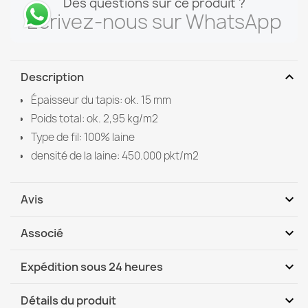
Des questions sur ce produit ?
Écrivez-nous sur WhatsApp
expand_more
Description
Épaisseur du tapis: ok. 15 mm
Poids total: ok. 2,95 kg/m2
Type de fil: 100% laine
densité de la laine: 450.000 pkt/m2
expand_more
Avis
expand_more
Associé
Soyez le premier à donner votre avis
expand_more
Expédition sous 24 heures
DHL / GLS International
Me, 12.08 - Lu, 17.08
expand_more
Détails du produit