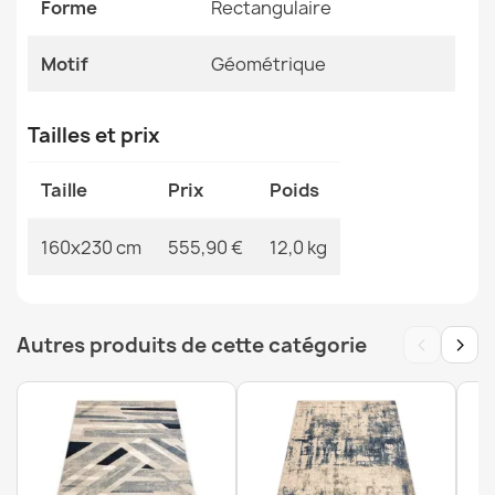
Forme
Rectangulaire
MPN
Kabis_21524
Motif
Géométrique
Tailles et prix
Tapis FLUX 461.117.SA130 laine OSTA - Géométrique,
structurel, loft beige / gris
Taille
Prix
Poids
555,90 €
160x230 cm
555,90 €
12,0 kg
‹
›
Autres produits de cette catégorie
Tapis FLUX 461.133.SA132 Laine OSTA - Géométrique,
structuré, Loft Crème / Beige
555,90 €