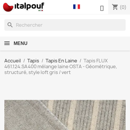
shopping_cart

(0)
search
MENU
Accueil
Tapis
Tapis En Laine
Tapis FLUX
461.124.SA400 mélange laine OSTA - Géométrique,
structuré, style loft gris / vert