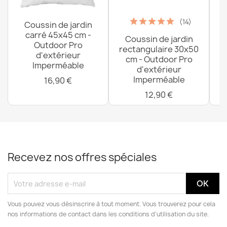
555,90 €
(14)
Coussin de jardin
carré 45x45 cm -
Coussin de jardin
P
Outdoor Pro
rectangulaire 30x50
d'extérieur
cm - Outdoor Pro
Imperméable
d'extérieur
Imperméable
16,90 €
12,90 €
Recevez nos offres spéciales
Vous pouvez vous désinscrire à tout moment. Vous trouverez pour cela
nos informations de contact dans les conditions d'utilisation du site.