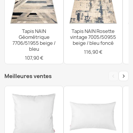
Tapis FLUX 461.124.SA110 Laine OSTA - Géométrique,
structuré, Loft Beige / Crème
555,90 €
Tapis NAIN
Tapis NAIN Rosette
Géométrique
vintage 7005/50955
7706/51955 beige /
beige / bleu foncé
bleu
116,90 €
107,90 €
Tapis NEPAL naturel, crème - laine, réversible, naturel -
2ème CHOIX
‹
›
Meilleures ventes
497,90 €
Tapis FLUX 461.137.SA110 Laine OSTA - Abstraction,
structurel, Loft Crème / Beige