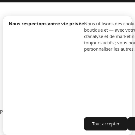
expand_more
Information
Nous respectons votre vie privée
Nous utilisons des cooki
boutique et — avec votr
d'analyse et de marketin
expand_more
Ordres
toujours actifs ; vous po
personnaliser les autres
expand_more
Pour Entreprises
expand_more
Restez à jour
expand_more
Informations sur le magasin
Paramètres des cookies
Rétractation du contrat
Tout accepter
Copyright © 2010-2026 ITALPOUF®