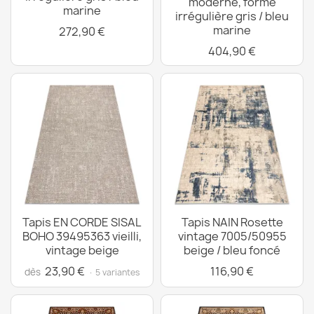
moderne, forme
marine
irrégulière gris / bleu
marine
272,90 €
404,90 €
Tapis EN CORDE SISAL
Tapis NAIN Rosette
BOHO 39495363 vieilli,
vintage 7005/50955
vintage beige
beige / bleu foncé
23,90 €
116,90 €
dès
· 5 variantes