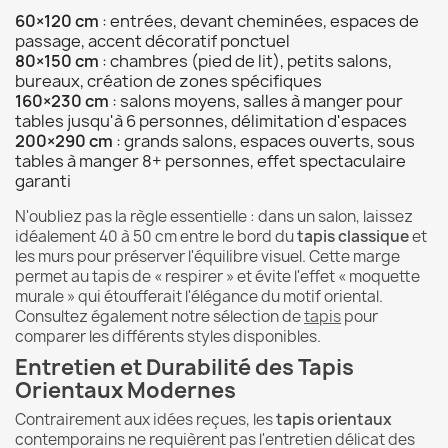
60×120 cm
: entrées, devant cheminées, espaces de
passage, accent décoratif ponctuel
80×150 cm
: chambres (pied de lit), petits salons,
bureaux, création de zones spécifiques
160×230 cm
: salons moyens, salles à manger pour
tables jusqu'à 6 personnes, délimitation d'espaces
200×290 cm
: grands salons, espaces ouverts, sous
tables à manger 8+ personnes, effet spectaculaire
garanti
N'oubliez pas la règle essentielle : dans un salon, laissez
idéalement 40 à 50 cm entre le bord du
tapis classique
et
les murs pour préserver l'équilibre visuel. Cette marge
permet au tapis de « respirer » et évite l'effet « moquette
murale » qui étoufferait l'élégance du motif oriental.
Consultez également notre sélection de
tapis
pour
comparer les différents styles disponibles.
Entretien et Durabilité des Tapis
Orientaux Modernes
Contrairement aux idées reçues, les
tapis orientaux
contemporains ne requièrent pas l'entretien délicat des