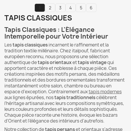
1
2
3
4
5
6
TAPIS CLASSIQUES
Tapis Classiques : L'Élégance
Intemporelle pour Votre Intérieur
Les
tapis classiques
incarnent le raffinement et la
tradition textile millénaire. Chez italpouf, fabricant
européen reconnu, nous proposons une sélection
authentique de
tapis orientaux
et
tapis vintage
qui
apportent caractère et noblesse à chaque pièce. Ces
créations inspirées des motifs persans, des médaillons
traditionnels et des bordures ornementales transforment
instantanément votre salon, chambre ou bureau en
espace d'exception. Contrairement aux
tapis modernes
aux lignes épurées, nos
tapis traditionnels
célèbrent
l'héritage artisanal avec leurs compositions symétriques,
leurs couleurs profondes et leurs détails sophistiqués.
Chaque pièce raconte une histoire, évoque les bazars
d'Orient et l'élégance des intérieurs d'autrefois.
Notre collection de
tapis persans
et orientaux s'adresse