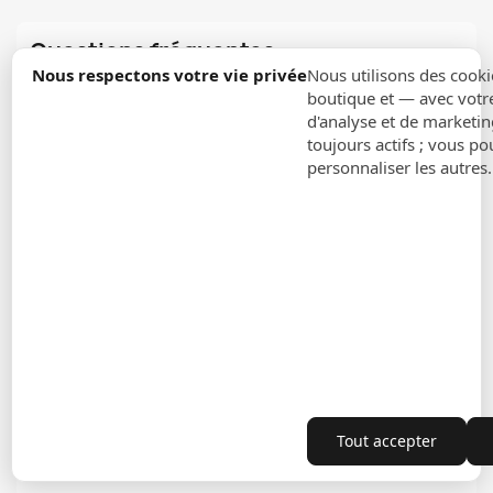
Questions fréquentes
Nous respectons votre vie privée
Nous utilisons des cooki
boutique et — avec votr
Comment entretenir un tapis classique
d'analyse et de marketin
oriental au quotidien ?
toujours actifs ; vous po
personnaliser les autres
Un tapis persan convient-il aux foyers avec
enfants ou animaux ?
Quelle dimension de tapis traditionnel
choisir pour mon salon ?
Les couleurs d'un tapis vintage résistent-
elles dans le temps ?
Peut-on combiner un tapis oriental avec une
Tout accepter
décoration contemporaine ?