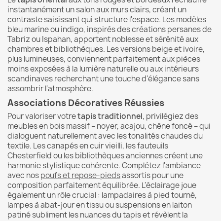
instantanément un salon aux murs clairs, créant un
contraste saisissant qui structure l'espace. Les modèles
bleu marine ou indigo, inspirés des créations persanes de
Tabriz ou Ispahan, apportent noblesse et sérénité aux
chambres et bibliothèques. Les versions beige et ivoire,
plus lumineuses, conviennent parfaitement aux pièces
moins exposées à la lumière naturelle ou aux intérieurs
scandinaves recherchant une touche d'élégance sans
assombrir l'atmosphère.
Associations Décoratives Réussies
Pour valoriser votre
tapis traditionnel
, privilégiez des
meubles en bois massif – noyer, acajou, chêne foncé – qui
dialoguent naturellement avec les tonalités chaudes du
textile. Les canapés en cuir vieilli, les fauteuils
Chesterfield ou les bibliothèques anciennes créent une
harmonie stylistique cohérente. Complétez l'ambiance
avec nos
poufs et repose-pieds
assortis pour une
composition parfaitement équilibrée. L'éclairage joue
également un rôle crucial : lampadaires à pied tourné,
lampes à abat-jour en tissu ou suspensions en laiton
patiné subliment les nuances du tapis et révèlent la