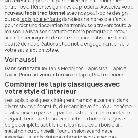
Nos clients apprécient particulièrement la cohérence
entre nos différentes gammes de produits. Associez votre
nouveau
tapis traditionnel
avec nos
pouf-poire
design
ou nos
tapis pour enfants
dans les chambres d'enfants
pour créer une décoration harmonieuse à travers toute la
maison. La livraison gratuite et notre politique de retour
simplifié témoignent de notre confiance absolue dans la
qualité de nos créations et de notre engagement envers
votre satisfaction totale.
Voir aussi
Dans cette famille:
Tapis Modernes
,
Tapis sisal
,
Tapis À
Laver
.
Pourrait vous intéresser:
Tapis
,
Pouf extérieur
.
Combiner les tapis classiques avec
votre style d'intérieur
Les tapis classiques s'intègrent harmonieusement dans
divers styles décoratifs, du scandinave épuré au bohème
chaleureux, en passant par l'industriel brut et le moderne
élégant. Leur palette souvent riche en bordeaux, gris et
beige complète subtilement les meubles en bois clair,
métal noir ou cuir vieilli. Pour un salon scandinave,
associez un tapis vintage gris patchwork avec des