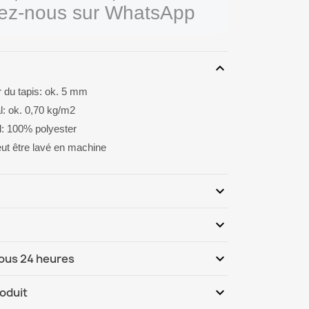
vez-nous sur WhatsApp
expand_more
 du tapis: ok. 5 mm
al: ok. 0,70 kg/m2
il: 100% polyester
peut être lavé en machine
expand_more
expand_more
Soyez le premier à donner votre avis
expand_more
sous 24 heures
ternational
Me, 12.08 - Lu, 17.08
expand_more
roduit