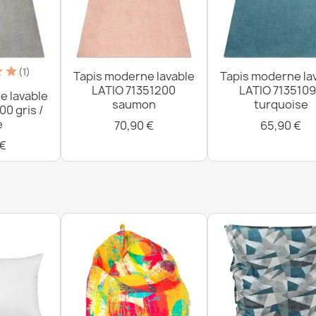
Tapis lavable
marron / jaun
33,90 €
(1)
Tapis moderne lavable
Tapis moderne la
LATIO 71351200
LATIO 713510
e lavable
saumon
turquoise
00 gris /
e
70,90 €
65,90 €
Tapis lavable
 €
antidérapant 
33,90 €
Tapis lavable
33,90 €