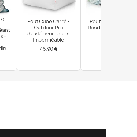
18)
Pouf Cube Carré -
Pouf Repose-pieds
Outdoor Pro
Rond - Tissu Imprimé
éant
d'extérieur Jardin
Premium
s -
Imperméable
29,90 €
din
45,90 €
e