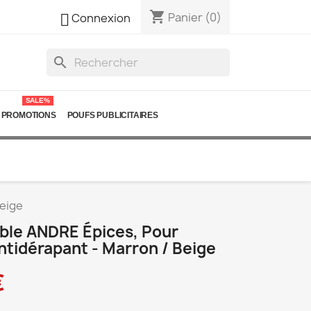
shopping_cart

Panier
(0)
Connexion
search
SALE%
PROMOTIONS
POUFS PUBLICITAIRES
beige
able ANDRE Épices, Pour
ntidérapant - Marron / Beige
€