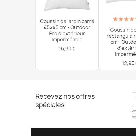
Coussin de jardin carré
45x45 cm - Outdoor
Coussin de
Pro d'extérieur
rectangulai
Imperméable
cm - Outdo
d'extér
16,90 €
Impermé
12,90
Recevez nos offres
spéciales
Vo
no