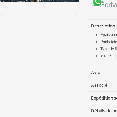
Écri
Description
Épaisseur
Poids tot
Type de f
le tapis 
Avis
Associé
Expédition 
DHL / GLS In
Détails du p