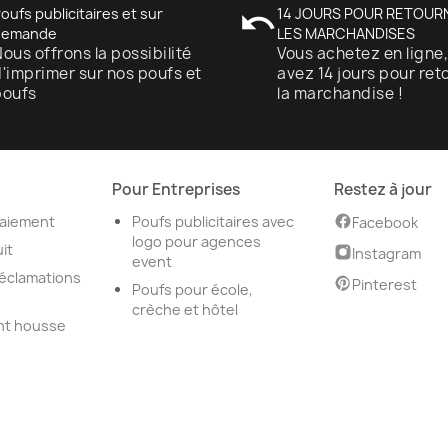
oufs publicitaires et sur
undo
14 JOURS POUR RETOUR
demande
LES MARCHANDISES
ous offrons la possibilité
Vous achetez en ligne
'imprimer sur nos poufs et
avez 14 jours pour ret
poufs
la marchandise !
Pour Entreprises
Restez à jour
aiement
Poufs publicitaires avec
Facebook
logo pour agences
it
Instagram
event
réclamations
Pinterest
Poufs pour école,
crèche et hôtel
nt housse