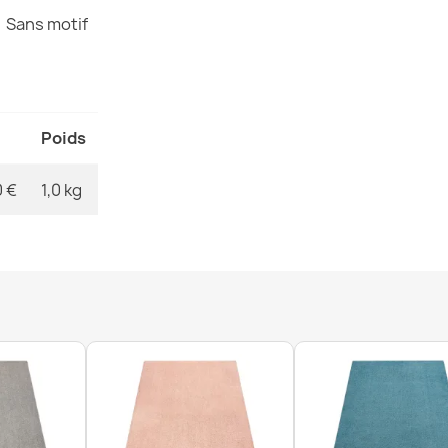
Sans motif
Tapis lavable
Poids
33,90 €
0 €
1,0 kg
Tapis lavable
cuisine, anti
33,90 €