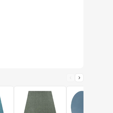
 ANDRE Fleurs antidérapant - gris / rose
 ANDRE Petits gâteaux, pâtisseries pour
dérapant - argent / beige
‹
›