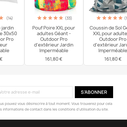
(14)
(33)
(
 jardin
Pouf Poire XXL pour
Coussin de Sol G
re 30x50
adultes Géant -
XXL pour adulte
or Pro
Outdoor Pro
Outdoor Pro
ieur
d'extérieur Jardin
d'extérieur Jar
able
Imperméable
Imperméabl
 €
161,80 €
161,80 €
us pouvez vous désinscrire à tout moment. Vous trouverez pour cela
s informations de contact dans les conditions d'utilisation du site.