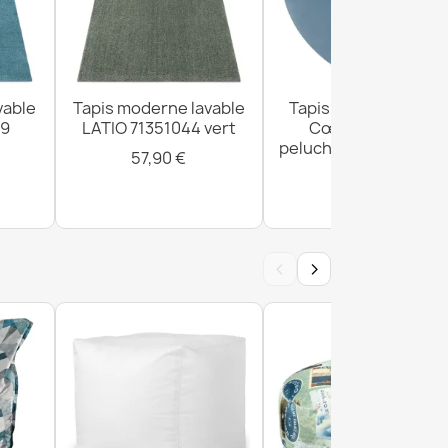
 ANDRE Snacks pour la cuisine antidérapant -
e
vable
Tapis moderne lavable
Tapis SHAPE Shaggy
99
LATIO 71351044 vert
Cœur - bleu en
peluche, antidérapant
57,90 €
lavable
 ANDRE Carreaux lisbonnais, pour cuisine,
28,90 €
- beige / bleu
‹
›
 ANDRE Lavande antidérapant - gris / violet