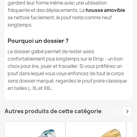
gardent leur forme même avec une utilisation
fréquente et des déplacements. La
housse amovible
se nettoie facilement, le pouf reste comme neuf
longtemps.
Pouf avec Dossier XXL Drop - Velours Soft
Pourquoi un dossier ?
161,90 €
Le dossier galbé permet de rester assis
confortablement plus longtemps sur le Drop - un bon
choix pour lire, jouer et travailler. Si vous préférez un
pouf dans lequel vous vous enfoncez de tout le corps
sans dossier marqué, regardez le pouf poire classique
en tailles L, XL et XXL.
‹
›
Autres produits de cette catégorie