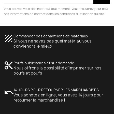
Vous pouvez vous désinscrire à tout moment. Vous trouverez pour cela
nos informations de contact dans les conditions d'utilisation du site.
texture
Commander des échantillons de matériaux
Si vous ne savez pas quel matériau vous
conviendra le mieux.
content_cut
Poufs publicitaires et sur demande
Nous offrons la possibilité d'imprimer sur nos
poufs et poufs
undo
14 JOURS POUR RETOURNER LES MARCHANDISES
Vous achetez en ligne, vous avez 14 jours pour
retourner la marchandise !