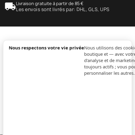
local_shipping
Livraison gratuite à partir de 85 €
Les envois sont livrés par: DHL, GLS, UPS
expand_more
Information
Nous respectons votre vie privée
Nous utilisons des cooki
boutique et — avec votr
d'analyse et de marketin
expand_more
Ordres
toujours actifs ; vous po
personnaliser les autres
expand_more
Pour Entreprises
expand_more
Restez à jour
expand_more
Informations sur le magasin