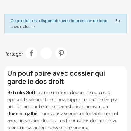
Marque
Italpouf
l'utilisation du pouf poire ?
Résistance à l'abrasion: EN ISO 12947-2:2017 – 100 000
Recharge pour Pouf et Fauteuil Granulés EPS
cycles
21,90 €
Fiche technique
Les poufs poire peuvent-ils contribuer à réduire le
Ce produit est disponible avec impression de logo
En
Glissement de la couture: EN ISO 13936-2:2004 – classe
stress ?
savoir plus →
Matériau
Velours Côtelé Soft
A
Qu'est-ce que le Velours Côtelé Soft, le tissu de
Modèle
Drop
nos poufs et coussins ?
Partager
Taille
XXL
Housse Pour Pouf Poire Drop XXL - Velours Côtelé Soft
Le velours côtelé est-il résistant à l'abrasion ?
72,90 €
Tipo
Pouf Poire
Un pouf poire avec dossier qui
Les poufs en velours côtelé sont-ils sûrs pour les
enfants et les allergiques ?
garde le dos droit
Largeur
100cm
Sztruks Soft
est une matière douce et souple qui
Comment nettoyer et laver le velours côtelé ?
Profondeur
120cm
épouse la silhouette et l'enveloppe. Le modèle Drop a
Pouf avec Dossier XXL Drop - Fausse Fourrure Yeti
une forme plus haute et caractéristique avec un
Quelle est la différence entre le Velours Côtelé
223,90 €
Destination
Pour L'intérieur
dossier galbé
Soft, le Velours Soft et le Velours à Grosses Côtes
, pour vous asseoir confortablement et
Royal ?
avec un soutien du dos. Les fines côtes donnent à la
Déhoussable
Oui
pièce un caractère cosy et chaleureux.