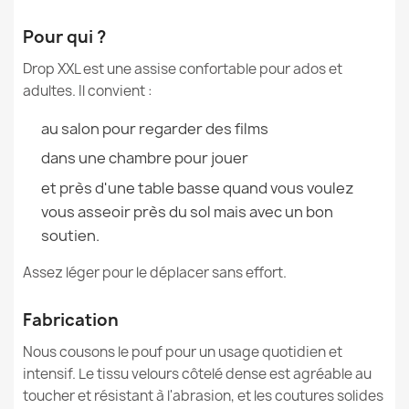
Garantie Matériau
24 Mois
Pour qui ?
Pouf avec Dossier XXL Drop - Simili-cuir
Drop XXL est une assise confortable pour ados et
Remplissage (l)
380 L (Env.)
155,90 €
adultes. Il convient :
Références spécifiques
au salon pour regarder des films
EAN13
5907500884961
dans une chambre pour jouer
et près d'une table basse quand vous voulez
MPN
829
Pouf avec Dossier XXL Drop - Tissu Imprimé Premium
vous asseoir près du sol mais avec un bon
174,90 €
soutien.
État
Neuf
Assez léger pour le déplacer sans effort.
Fabrication
Pouf avec Dossier XXL Drop - Outdoor Pro d'extérieur
Nous cousons le pouf pour un usage quotidien et
Jardin Imperméable
intensif. Le tissu velours côtelé dense est agréable au
147,90 €
toucher et résistant à l'abrasion, et les coutures solides