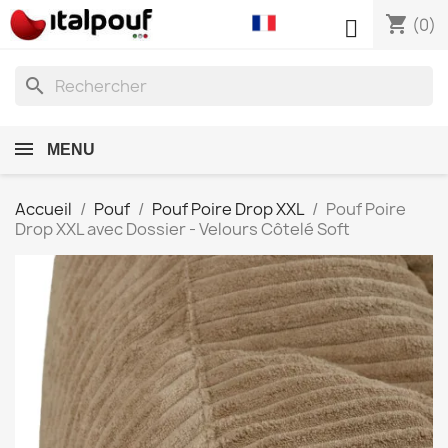
shopping_cart

(0)
search
MENU
Accueil
Pouf
Pouf Poire Drop XXL
Pouf Poire
Drop XXL avec Dossier - Velours Côtelé Soft