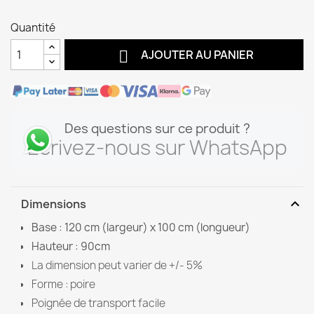
Quantité

AJOUTER AU PANIER
Des questions sur ce produit ?
Écrivez-nous sur WhatsApp
expand_more
Dimensions
Base : 120 cm (largeur) x 100 cm (longueur)
Hauteur : 90cm
La dimension peut varier de +/- 5%
Forme : poire
Poignée de transport facile