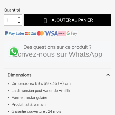
Quantité

AJOUTER AU PANIER
Des questions sur ce produit ?
Écrivez-nous sur WhatsApp
expand_more
Dimensions
Dimensions: 69 x 69 x 35 (H) cm
La dimension peut varier de +/- 5%
Forme : rectangulaire
Produit fait à la main
Garantie couverture : 24 mois