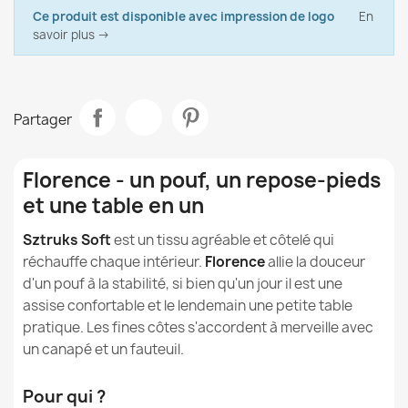
Glissement de la couture: EN ISO 13936-2:2004 – classe A
Fiche technique
Qu'est-ce que le Velours Côtelé Soft, le tissu de nos
Ce produit est disponible avec impression de logo
En
poufs et coussins ?
savoir plus →
Matériau
Velours Côtelé Soft
Le velours côtelé est-il résistant à l'abrasion ?
Modèle
Florence
Les poufs en velours côtelé sont-ils sûrs pour les
Partager
Housse Pour Pouf Fauteuil Porto - Velours Doux
Tipo
Repose-Pieds
enfants et les allergiques ?
57,90 €
Hauteur
35cm
Florence - un pouf, un repose-pieds
Comment nettoyer et laver le velours côtelé ?
et une table en un
Largeur
69cm
Quelle est la différence entre le Velours Côtelé Soft, le
Sztruks Soft
est un tissu agréable et côtelé qui
Velours Soft et le Velours à Grosses Côtes Royal ?
Destination
Pour L'intérieur
réchauffe chaque intérieur.
Florence
allie la douceur
Pouf Table de Salon Florence - Outdoor Pro d'extérieur
d'un pouf à la stabilité, si bien qu'un jour il est une
Jardin Imperméable
Déhoussable
Non
assise confortable et le lendemain une petite table
75,90 €
pratique. Les fines côtes s'accordent à merveille avec
Garantie Matériau
24 Mois
un canapé et un fauteuil.
Remplissage
Granulés De Polystyrène
Pour qui ?
EPS