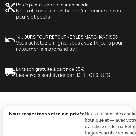
content_cut
Poufs publicitaires et sur demande
Nous offrons la possibilité d'imprimer sur nos
poufs et poufs
undo
14 JOURS POUR RETOURNER LES MARCHANDISES
Vous achetez en ligne, vous avez 14 jours pour
retourner la marchandise !
local_shipping
Livraison gratuite à partir de 85 €
Les envois sont livrés par: DHL, GLS, UPS
expand_more
Information
Nous respectons votre vie privée
Nous utilisons des cooki
boutique et — avec votr
d'analyse et de marketin
expand_more
Ordres
toujours actifs ; vous po