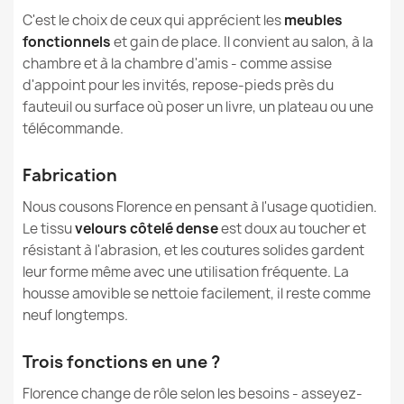
C'est le choix de ceux qui apprécient les
meubles
Pouf Table de Salon Florence - Velours Soft
Garantie Remplissage
6 Mois
fonctionnels
et gain de place. Il convient au salon, à la
80,90 €
chambre et à la chambre d'amis - comme assise
Dimensions Emballage
70x60x50cm
d'appoint pour les invités, repose-pieds près du
fauteuil ou surface où poser un livre, un plateau ou une
Remplissage (l)
200 L (Env.)
télécommande.
Longueur
69cm
Fabrication
Nous cousons Florence en pensant à l'usage quotidien.
Références spécifiques
Le tissu
velours côtelé dense
est doux au toucher et
résistant à l'abrasion, et les coutures solides gardent
EAN13
5907500885074
leur forme même avec une utilisation fréquente. La
housse amovible se nettoie facilement, il reste comme
MPN
3242
neuf longtemps.
Neuf
État
Trois fonctions en une ?
Florence change de rôle selon les besoins - asseyez-