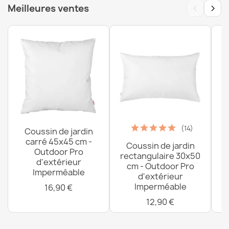
‹
›
Meilleures ventes
Housse Pour Pouf Poire Géant - Outdoor Imperméable
57,90 €
(14)
Coussin de jardin
carré 45x45 cm -
Coussin de jardin
P
Outdoor Pro
rectangulaire 30x50
d'extérieur
cm - Outdoor Pro
Imperméable
d'extérieur
Imperméable
16,90 €
12,90 €