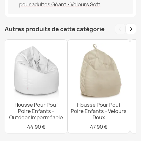
pour adultes Géant - Velours Soft
Références spécifiques
Housse Pour Pouf Poire Enfants - Outdoor Imperméable
EAN13
2000000146102
44,90 €
‹
›
Autres produits de cette catégorie
MPN
POK14573-WEL
Housse Pour Pouf Poire Enfants - Velours Doux
47,90 €
Housse Pour Pouf
Housse Pour Pouf
Poire Enfants -
Poire Enfants - Velours
Po
Outdoor Imperméable
Doux
Housse Pour Pouf Poire Enfants - Impressions Premium
44,90 €
47,90 €
54,90 €