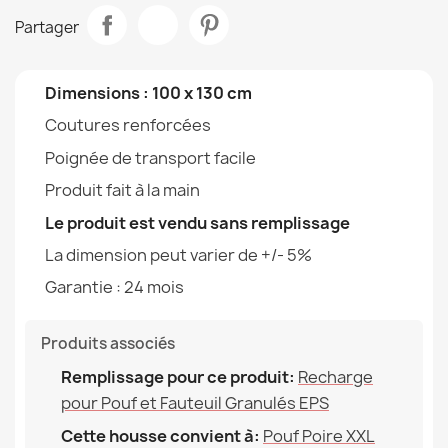
Partager
Pouf Poire XXL pour adultes Géant - Velours Soft
Taille
XXL
150,90 €
Tipo
Housse
Dimensions : 100 x 130 cm
Coutures renforcées
Hauteur
130cm
Poignée de transport facile
Largeur
90cm
Produit fait à la main
Housse Pour Pouf Poire XXL - Outdoor Imperméable
68,90 €
Le produit est vendu sans remplissage
Profondeur
90cm
La dimension peut varier de +/- 5%
Destination
Pour L'intérieur Et
Garantie : 24 mois
L'extérieur
Garantie Matériau
24 Mois
Produits associés
Housse Pour Pouf Poire XXL - Tissus Premium
97,90 €
Remplissage pour ce produit:
Recharge
Remplissage (l)
380 L (Env.)
pour Pouf et Fauteuil Granulés EPS
Cette housse convient à:
Pouf Poire XXL
Famille
Pokrowiec-Worek-Sako