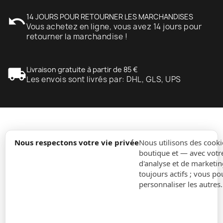
undo
14 JOURS POUR RETOURNER LES MARCHANDISES
Vous achetez en ligne, vous avez 14 jours pour
retourner la marchandise !
local_shipping
Livraison gratuite à partir de 85 €
Les envois sont livrés par: DHL, GLS, UPS
expand_more
Information
Nous respectons votre vie privée
Nous utilisons des cooki
boutique et — avec votr
d'analyse et de marketin
expand_more
Ordres
toujours actifs ; vous po
personnaliser les autres
expand_more
Pour Entreprises
expand_more
Restez à jour