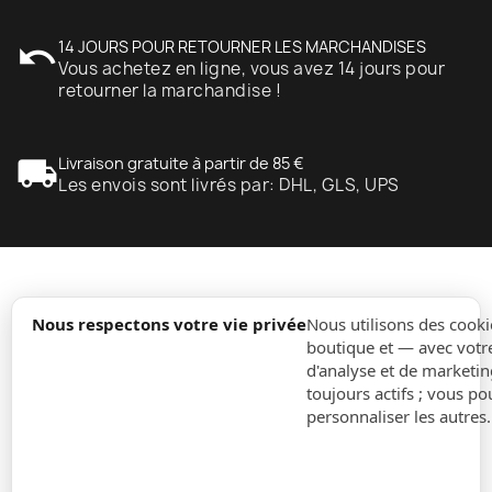
undo
14 JOURS POUR RETOURNER LES MARCHANDISES
Vous achetez en ligne, vous avez 14 jours pour
retourner la marchandise !
local_shipping
Livraison gratuite à partir de 85 €
Les envois sont livrés par: DHL, GLS, UPS
expand_more
Information
Nous respectons votre vie privée
Nous utilisons des cooki
boutique et — avec votr
d'analyse et de marketin
expand_more
Ordres
toujours actifs ; vous po
personnaliser les autres
expand_more
Pour Entreprises