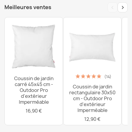
‹
›
Meilleures ventes
Housse Pour Pouf Poire Bermuda - Outdoor
Imperméable
68,90 €
(14)
Coussin de jardin
carré 45x45 cm -
Coussin de jardin
P
Outdoor Pro
rectangulaire 30x50
d'extérieur
cm - Outdoor Pro
Imperméable
d'extérieur
Imperméable
16,90 €
12,90 €