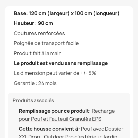
Jardin Imperméable
147,90 €
Tipo
Housse
Base: 120 cm (largeur) x 100 cm (longueur)
Hauteur : 90 cm
Largeur
100cm
Coutures renforcées
Profondeur
120cm
Poignée de transport facile
Housse Pour Pouf Poire Drop XXL - Velours Doux
Produit fait à la main
Destination
Pour L'intérieur Et
86,90 €
L'extérieur
Le produit est vendu sans remplissage
La dimension peut varier de +/- 5%
Garantie Matériau
24 Mois
Garantie : 24 mois
Remplissage (l)
380 L (Env.)
Housse Pour Pouf Poire Bermuda - Impressions Premium
Produits associés
Famille
Pokrowiec-Worek-Sako-
88,90 €
Remplissage pour ce produit:
Recharge
Drop-Xxl
pour Pouf et Fauteuil Granulés EPS
Références spécifiques
Cette housse convient à:
Pouf avec Dossier
XXL Drop - Outdoor Pro d'extérieur Jardin