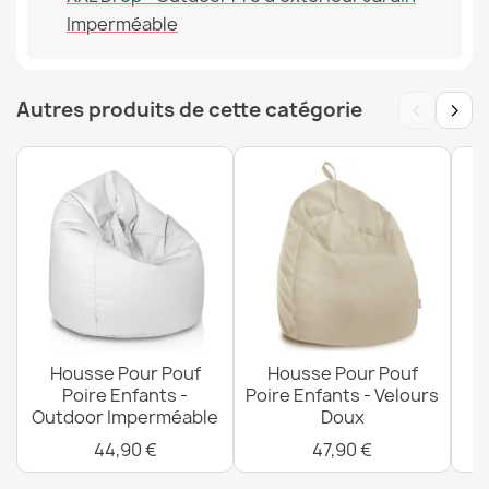
EAN13
2000000146348
Imperméable
Housse Pour Pouf Poire Drop XXL - Impressions Premium
MPN
POK14575-OUT
100,90 €
‹
›
Autres produits de cette catégorie
Housse Pour Pouf Poire Bermuda - Velours Doux
78,90 €
Housse Pour Pouf
Housse Pour Pouf
Housse Pour Pouf Coussin Enfants - Outdoor
Poire Enfants -
Poire Enfants - Velours
Po
Imperméable
Outdoor Imperméable
Doux
50,90 €
44,90 €
47,90 €