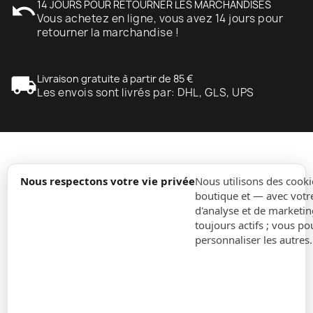
undo
14 JOURS POUR RETOURNER LES MARCHANDISES
Vous achetez en ligne, vous avez 14 jours pour
retourner la marchandise !
local_shipping
Livraison gratuite à partir de 85 €
Les envois sont livrés par: DHL, GLS, UPS
expand_more
Information
Nous respectons votre vie privée
Nous utilisons des cooki
boutique et — avec votr
d'analyse et de marketin
expand_more
Ordres
toujours actifs ; vous po
personnaliser les autres
expand_more
Pour Entreprises
expand_more
Restez à jour