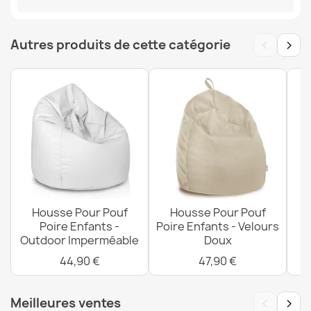
‹
›
Autres produits de cette catégorie
Housse Pour Pouf Poire Enfants - Velours À Grosses
Côtes
57,90 €
Housse Pour Pouf Fauteuil Porto - Impressions Premium
63,90 €
Housse Pour Pouf
Housse Pour Pouf
Poire Enfants -
Poire Enfants - Velours
Po
Outdoor Imperméable
Doux
44,90 €
47,90 €
‹
›
Meilleures ventes
Housse Pour Pouf Poire Enfants - Velours Texturé Dot