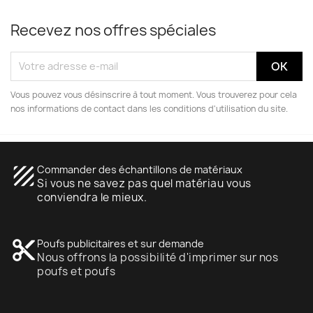
Recevez nos offres spéciales
Vous pouvez vous désinscrire à tout moment. Vous trouverez pour cela
nos informations de contact dans les conditions d'utilisation du site.
texture
Commander des échantillons de matériaux
Si vous ne savez pas quel matériau vous
conviendra le mieux.
content_cut
Poufs publicitaires et sur demande
Nous offrons la possibilité d'imprimer sur nos
poufs et poufs