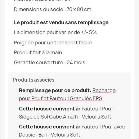
Garantie Matériau
24 Mois
Dimensions du socle : 70 x 80 cm
Fauteuil Pouf avec Dossier Bali - Velours Soft
Remplissage (l)
300 L (Env.)
Le produit est vendu sans remplissage
60,27 €
La dimension peut varier de +/- 5%
Famille
Pokrowiec-Bali
Poignée pour un transport facile
Produit fait à la main
Références spécifiques
Garantie couverture : 24 mois
EAN13
2000000146553
Housse Pour Pouf Fauteuil Bali - Outdoor Imperméable
56,90 €
Produits associés
MPN
POK14581-WEL
Remplissage pour ce produit:
Recharge
pour Pouf et Fauteuil Granulés EPS
Cette housse convient à:
Fauteuil Pouf
Siège de Sol Cube Amalfi - Velours Soft
Housse Pour Pouf Poire Enfants - Laine Bouclée
63,90 €
Cette housse convient à:
Fauteuil Pouf avec
Dossier Bali - Velours Soft