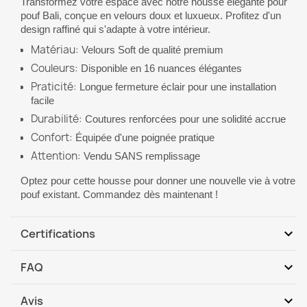
Transformez votre espace avec notre housse élégante pour
pouf Bali, conçue en velours doux et luxueux. Profitez d'un
design raffiné qui s'adapte à votre intérieur.
Matériau:
Velours Soft de qualité premium
Couleurs:
Disponible en 16 nuances élégantes
Praticité:
Longue fermeture éclair pour une installation
facile
Durabilité:
Coutures renforcées pour une solidité accrue
Confort:
Équipée d'une poignée pratique
Attention:
Vendu SANS remplissage
Optez pour cette housse pour donner une nouvelle vie à votre
pouf existant. Commandez dès maintenant !
expand_more
Certifications
Norme de sécurité : PN-EN 71-3+A3:2018-09
expand_more
FAQ
Conforme à la norme PN – EN ISO 13688:2013-12
REACH
Produit sans phtalates, conforme à
expand_more
Avis
La housse convient-elle à mon pouf poire existant ?