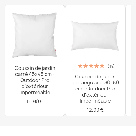
Housse Pour Pouf Coussin Enfants - Velours Doux
53,90 €
(14)
Coussin de jardin
carré 45x45 cm -
Coussin de jardin
P
Outdoor Pro
rectangulaire 30x50
d'extérieur
cm - Outdoor Pro
Imperméable
d'extérieur
Imperméable
16,90 €
12,90 €