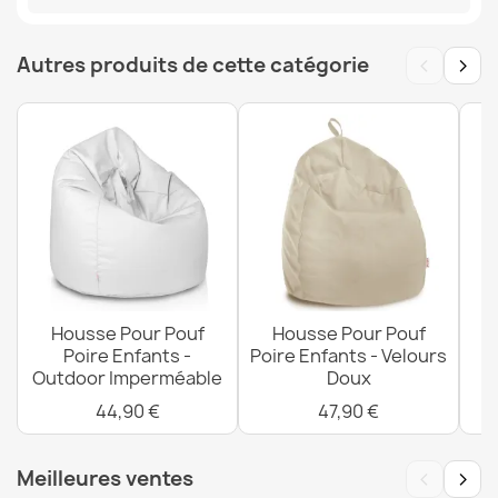
MPN
POK14577-WEL
‹
›
Autres produits de cette catégorie
Housse Pour Poire Fauteuil Distinto - Outdoor
Imperméable
72,90 €
Housse Pour Pouf Coussin Enfants - Impressions
Premium
59,90 €
Housse Pour Pouf
Housse Pour Pouf
Poire Enfants -
Poire Enfants - Velours
Po
Outdoor Imperméable
Doux
44,90 €
47,90 €
Housse Pour Poire Fauteuil Distinto - Velours Doux
‹
›
Meilleures ventes
93,90 €