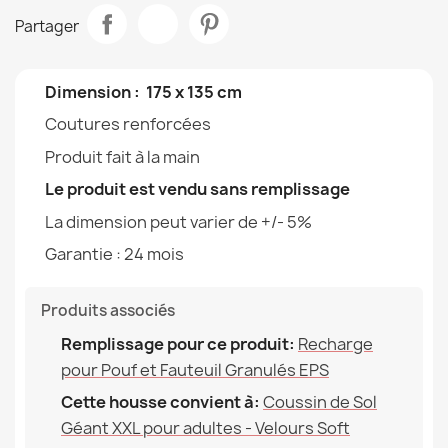
Partager
Coussin de Sol Géant XXL pour adultes - Velours Soft
Taille
XXL
150,90 €
Tipo
Housse
Dimension : 175 x 135 cm
Coutures renforcées
Largeur
44cm
Produit fait à la main
Destination
Pour L'intérieur Et
Le produit est vendu sans remplissage
Housse Pour Pouf Coussin XXL - Outdoor Imperméable
L'extérieur
72,90 €
La dimension peut varier de +/- 5%
Garantie Matériau
24 Mois
Garantie : 24 mois
Remplissage (l)
380 L (Env.)
Produits associés
Famille
Pokrowiec-Poducha
Remplissage pour ce produit:
Recharge
Housse Pour Pouf Coussin XXL - Impressions Premium
pour Pouf et Fauteuil Granulés EPS
100,90 €
Références spécifiques
Cette housse convient à:
Coussin de Sol
Géant XXL pour adultes - Velours Soft
EAN13
2000000146423