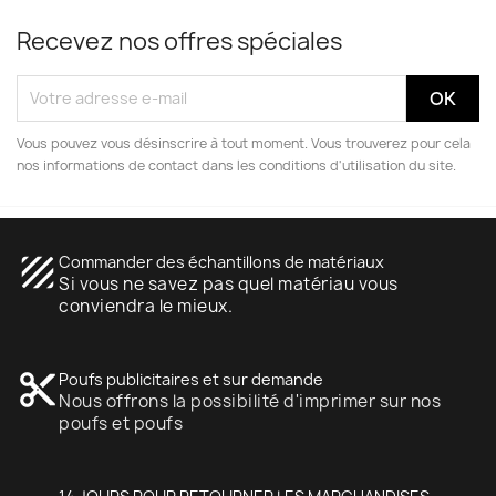
Recevez nos offres spéciales
Vous pouvez vous désinscrire à tout moment. Vous trouverez pour cela
nos informations de contact dans les conditions d'utilisation du site.
texture
Commander des échantillons de matériaux
Si vous ne savez pas quel matériau vous
conviendra le mieux.
content_cut
Poufs publicitaires et sur demande
Nous offrons la possibilité d'imprimer sur nos
poufs et poufs