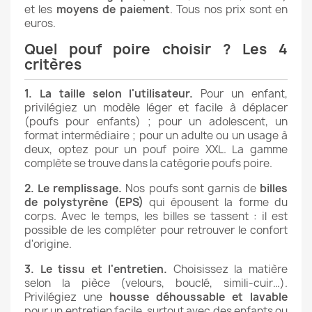
et les
moyens de paiement
. Tous nos prix sont en
euros.
Quel pouf poire choisir ? Les 4
critères
1. La taille selon l'utilisateur.
Pour un enfant,
privilégiez un modèle léger et facile à déplacer
(
poufs pour enfants
) ; pour un adolescent, un
format intermédiaire ; pour un adulte ou un usage à
deux, optez pour un
pouf poire XXL
. La gamme
complète se trouve dans la catégorie
poufs poire
.
2. Le remplissage.
Nos poufs sont garnis de
billes
de polystyrène (EPS)
qui épousent la forme du
corps. Avec le temps, les billes se tassent : il est
possible de les compléter pour retrouver le confort
d'origine.
3. Le tissu et l'entretien.
Choisissez la matière
selon la pièce (velours, bouclé, simili-cuir…).
Privilégiez une
housse déhoussable et lavable
pour un entretien facile, surtout avec des enfants ou