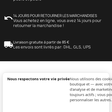
undo
14 JOURS POUR RETOURNER LES MARCHANDISES
Vous achetez en ligne, vous avez 14 jours pour
retourner la marchandise !
local_shipping
Livraison gratuite à partir de 85 €
Les envois sont livrés par: DHL, GLS, UPS
expand_more
Information
Nous respectons votre vie privée
Nous utilisons des cooki
boutique et — avec votr
d'analyse et de marketin
expand_more
Ordres
toujours actifs ; vous po
personnaliser les autres
expand_more
Pour Entreprises