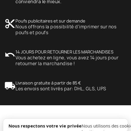
conviendra le mieux.
content_cut
Poufs publicitaires et sur demande
Nous offrons la possibilité d'imprimer sur nos
poufs et poufs
undo
14 JOURS POUR RETOURNER LES MARCHANDISES
Vous achetez en ligne, vous avez 14 jours pour
retourner la marchandise !
local_shipping
Livraison gratuite à partir de 85 €
Les envois sont livrés par: DHL, GLS, UPS
expand_more
Information
Nous respectons votre vie privée
Nous utilisons des cooki