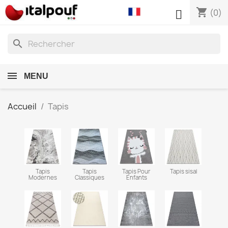
shopping_cart

(0)
search
MENU
Accueil
Tapis
Tapis
Tapis
Tapis Pour
Tapis sisal
Modernes
Classiques
Enfants