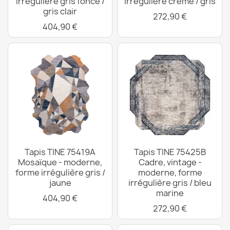
irrégulière gris foncé /
irrégulière crème / gris
gris clair
272,90 €
404,90 €
Tapis TINE 75419A
Tapis TINE 75425B
Mosaïque - moderne,
Cadre, vintage -
forme irrégulière gris /
moderne, forme
jaune
irrégulière gris / bleu
marine
404,90 €
272,90 €