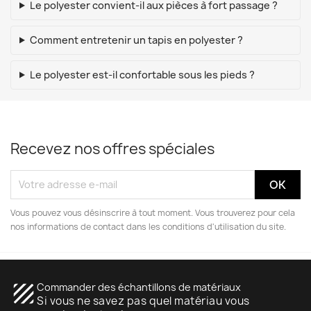
Le polyester convient-il aux pièces à fort passage ?
Comment entretenir un tapis en polyester ?
Le polyester est-il confortable sous les pieds ?
Recevez nos offres spéciales
Vous pouvez vous désinscrire à tout moment. Vous trouverez pour cela
nos informations de contact dans les conditions d'utilisation du site.
texture
Commander des échantillons de matériaux
Si vous ne savez pas quel matériau vous