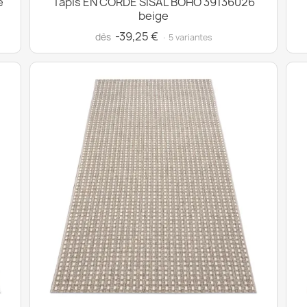
e
Tapis EN CORDE SISAL BOHO 39136026
beige
-39,25 €
dès
· 5 variantes