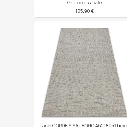
Grec mais / café
105,90 €
Tapis CORDE SISAL BOHO 46218051 beig