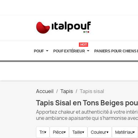
HOT
POUF
POUF EXTÉRIEUR
PANIERS POUR CHIENS 
Accueil
Tapis
Tapis sisal
Tapis Sisal en Tons Beiges pou
Apportez chaleur et authenticité à votre intérie
une ambiance apaisante qui s’harmonise avec t
Tri
▾
Pièce
▾
Taille
▾
Couleur
▾
Matériau
▾