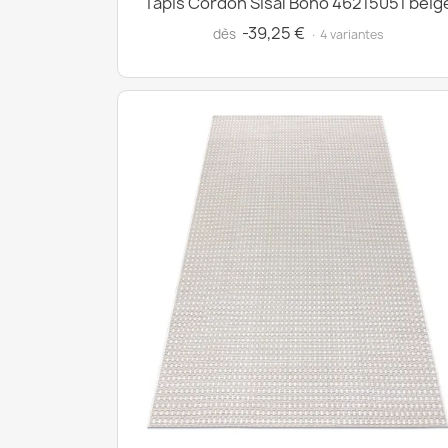
Tapis Cordon Sisal Boho 46215051 beig
-39,25 €
dès
· 4 variantes