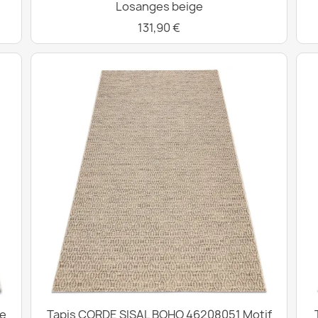
Losanges beige
131,90 €
e
Tapis CORDE SISAL BOHO 46208051 Motif