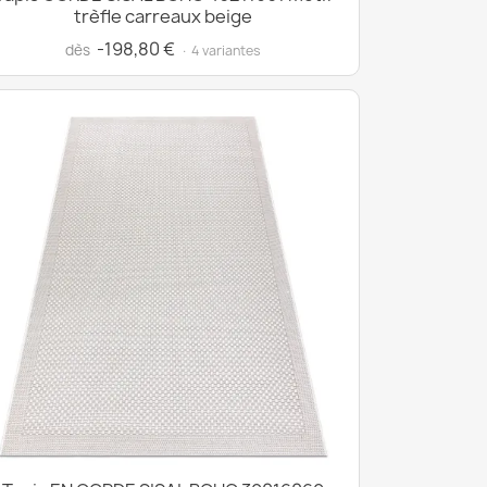
trèfle carreaux beige
-198,80 €
dès
· 4 variantes