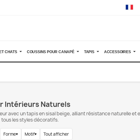
ET CHATS
COUSSINS POUR CANAPÉ
TAPIS
ACCESSOIRES
r Intérieurs Naturels
ur avec un tapis en sisal beige, alliant résistance naturelle et e
ous les styles décoratifs.
Forme
▾
Motif
▾
Tout afficher