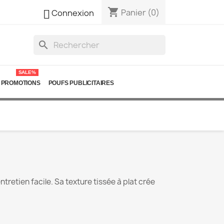
shopping_cart

Panier
(0)
Connexion
search
SALE%
PROMOTIONS
POUFS PUBLICITAIRES
ntretien facile. Sa texture tissée à plat crée