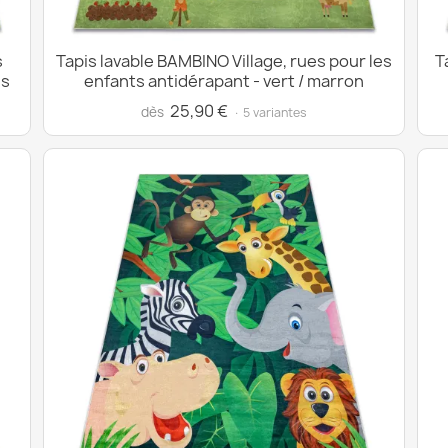
s
Tapis lavable BAMBINO Village, rues pour les
T
is
enfants antidérapant - vert / marron
25,90 €
dès
· 5 variantes