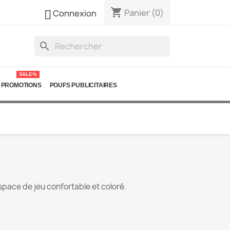
shopping_cart

Panier
(0)
Connexion
search
SALE%
PROMOTIONS
POUFS PUBLICITAIRES
space de jeu confortable et coloré.