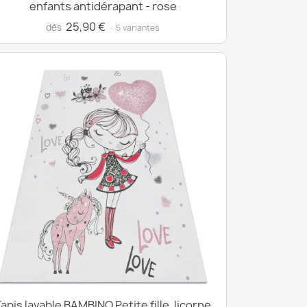
enfants antidérapant - rose
25,90 €
dès
· 5 variantes
apis lavable BAMBINO Petite fille, licorne