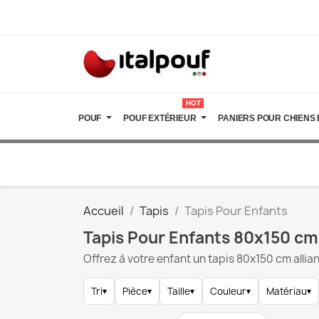
HOT
POUF
POUF EXTÉRIEUR
PANIERS POUR CHIENS 
Accueil
Tapis
Tapis Pour Enfants
Tapis Pour Enfants 80x150 cm 
Offrez à votre enfant un tapis 80x150 cm allia
Tri
▾
Pièce
▾
Taille
▾
Couleur
▾
Matériau
▾