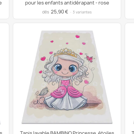
e
pour les enfants antidérapant - rose
25,90 €
dès
· 3 variantes
s
Tapis lavable BAMBINO Princesse, étoiles
T