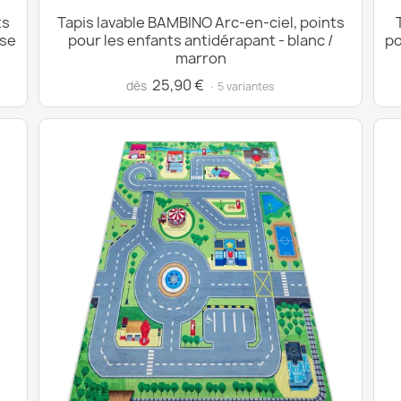
ts
Tapis lavable BAMBINO Arc-en-ciel, points
ose
pour les enfants antidérapant - blanc /
po
marron
25,90 €
dès
· 5 variantes