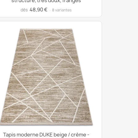
structuré, très doux, franges
48,90 €
dès
· 8 variantes
Tapis moderne DUKE beige / crème -