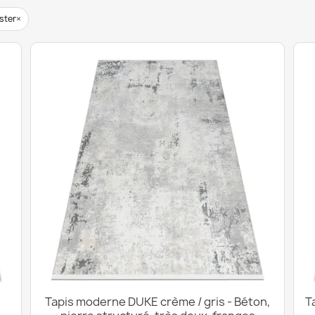
×
ster
Tapis moderne DUKE crème / gris - Béton,
T