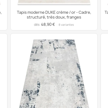
,
Tapis moderne DUKE crème / or - Cadre,
T
structuré, très doux, franges
48,90 €
dès
· 8 variantes