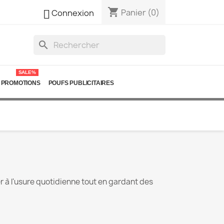
shopping_cart

Panier
(0)
Connexion
search
SALE%
PROMOTIONS
POUFS PUBLICITAIRES
r à l'usure quotidienne tout en gardant des