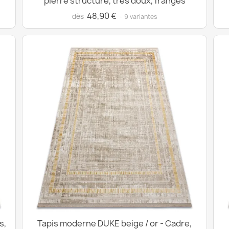
pierre structuré, très doux, franges
48,90 €
dès
· 9 variantes
s,
Tapis moderne DUKE beige / or - Cadre,