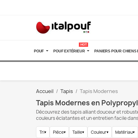
HOT
POUF
POUF EXTÉRIEUR
PANIERS POUR CHIENS 
Accueil
Tapis
Tapis Modernes
Tapis Modernes en Polypropyl
Découvrez des tapis alliant douceur et robuste
couleurs éclatantes et un entretien facile dan
Tri
▾
Pièce
▾
Taille
▾
Couleur
▾
Matériau
▾