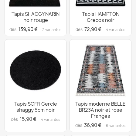
Tapis SHAGGY NARIN
Tapis HAMPTON
noir rouge
Grecos noir
139,90 €
72,90 €
dès
dès
· 2 variantes
· 4 variantes
Tapis SOFFI Cercle
Tapis moderne BELLE
shaggy 5cm noir
BR23A noir et rose
Franges
15,90 €
dès
· 4 variantes
36,90 €
dès
· 6 variantes