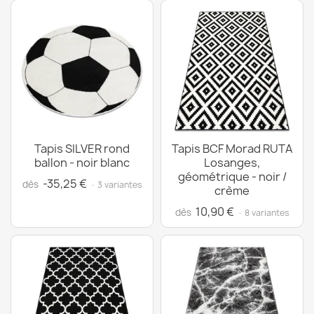
Tapis SILVER rond
Tapis BCF Morad RUTA
ballon - noir blanc
Losanges,
géométrique - noir /
-35,25 €
dès
· 3 variantes
crème
10,90 €
dès
· 8 variantes