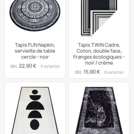
Tapis FUN Napkin,
Tapis TWIN Cadre,
serviette de table
Coton, double face,
cercle - noir
Franges écologiques -
noir / crème
22,90 €
dès
· 5 variantes
15,90 €
dès
· 8 variantes