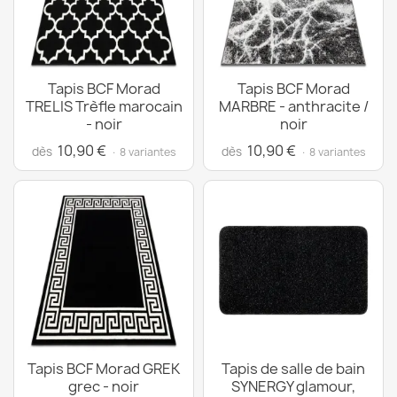
Tapis BCF Morad
Tapis BCF Morad
TRELIS Trèfle marocain
MARBRE - anthracite /
- noir
noir
10,90 €
10,90 €
dès
dès
· 8 variantes
· 8 variantes
Tapis BCF Morad GREK
Tapis de salle de bain
grec - noir
SYNERGY glamour,