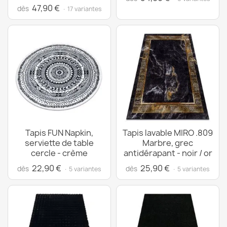
47,90 €
dès
· 17 variantes
Tapis FUN Napkin,
Tapis lavable MIRO .809
serviette de table
Marbre, grec
cercle - crème
antidérapant - noir / or
22,90 €
25,90 €
dès
dès
· 5 variantes
· 5 variantes