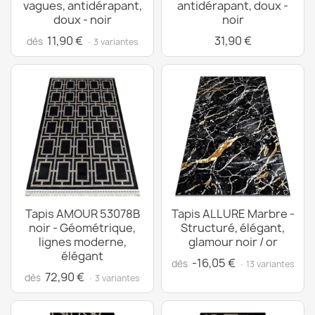
vagues, antidérapant,
antidérapant, doux -
doux - noir
noir
11,90 €
31,90 €
dès
· 3 variantes
Tapis AMOUR 53078B
Tapis ALLURE Marbre -
noir - Géométrique,
Structuré, élégant,
lignes moderne,
glamour noir / or
élégant
-16,05 €
dès
· 13 variantes
72,90 €
dès
· 3 variantes