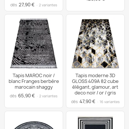
27,90 €
dès
· 2 variantes
Tapis MAROC noir /
Tapis moderne 3D
blanc Franges berbère
GLOSS 409A 82 cube
marocain shaggy
élégant, glamour, art
deco noir / or / gris
65,90 €
dès
· 2 variantes
47,90 €
dès
· 16 variantes