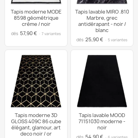
Tapis moderne MODE
Tapis lavable MIRO .810
8598 géométrique
Marbre, grec
crème / noir
antidérapant - noir /
blanc
57,90 €
dès
· 7 variantes
25,90 €
dès
· 5 variantes
Tapis moderne 3D
Tapis lavable MOOD
GLOSS 409C 86 cube
71151030 moderne -
élégant, glamour, art
noir
deco noir / or
54,90 €
dès
· 6 variantes