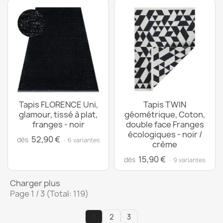
Tapis FLORENCE Uni,
Tapis TWIN
glamour, tissé à plat,
géométrique, Coton,
franges - noir
double face Franges
écologiques - noir /
52,90 €
dès
· 6 variantes
crème
15,90 €
dès
· 9 variantes
Charger plus
Page 1 / 3 (Total: 119)
1
2
3