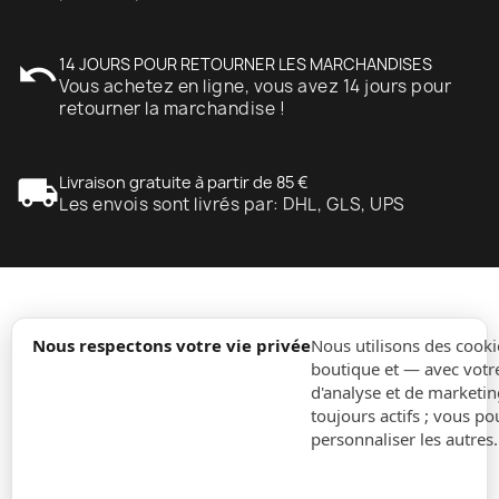
undo
14 JOURS POUR RETOURNER LES MARCHANDISES
Vous achetez en ligne, vous avez 14 jours pour
retourner la marchandise !
local_shipping
Livraison gratuite à partir de 85 €
Les envois sont livrés par: DHL, GLS, UPS
expand_more
Information
Nous respectons votre vie privée
Nous utilisons des cooki
boutique et — avec votr
d'analyse et de marketin
expand_more
Ordres
toujours actifs ; vous po
personnaliser les autres
expand_more
Pour Entreprises