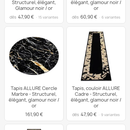
Structurel, élégant,
élégant, glamour noir /
Glamour noir / or
or
47,90 €
60,90 €
dès
dès
· 15 variantes
· 6 variantes
Tapis ALLURE Cercle
Tapis, couloir ALLURE
Marbre - Structurel,
Cadre - Structurel,
élégant, glamour noir /
élégant, glamour noir /
or
or
161,90 €
47,90 €
dès
· 9 variantes