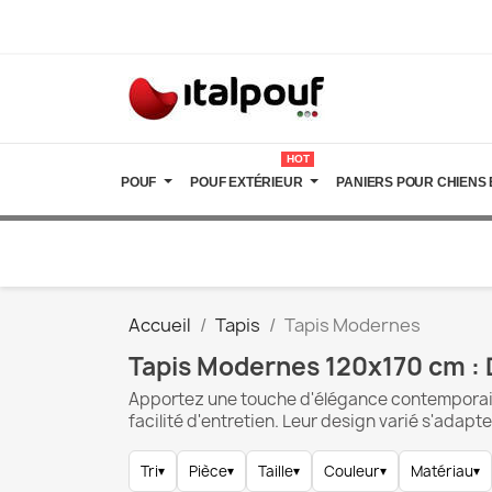
HOT
POUF
POUF EXTÉRIEUR
PANIERS POUR CHIENS 
Accueil
Tapis
Tapis Modernes
Tapis Modernes 120x170 cm : 
Apportez une touche d'élégance contemporaine 
facilité d'entretien. Leur design varié s'adapt
Tri
▾
Pièce
▾
Taille
▾
Couleur
▾
Matériau
▾