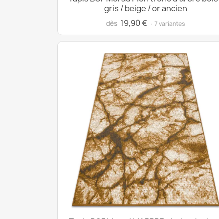
gris / beige / or ancien
19,90 €
dès
· 7 variantes