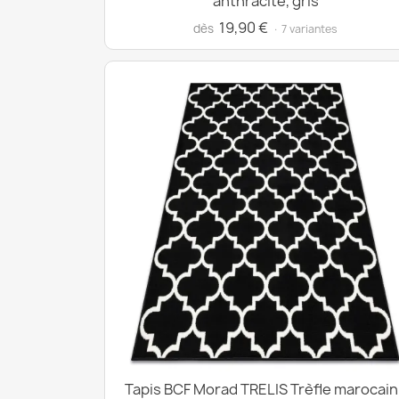
anthracite, gris
19,90 €
dès
· 7 variantes
Tapis BCF Morad TRELIS Trèfle marocain