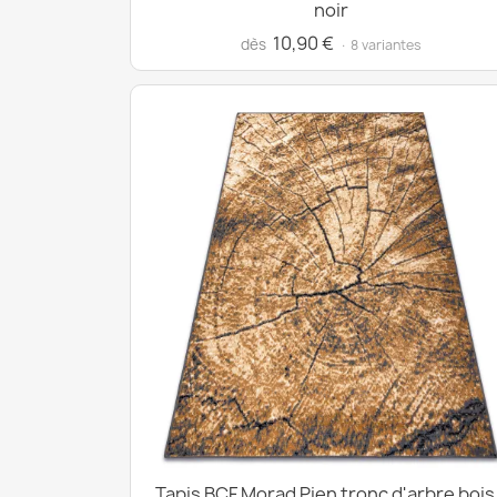
noir
10,90 €
dès
· 8 variantes
Tapis BCF Morad Pien tronc d'arbre bois