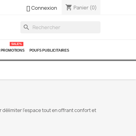
shopping_cart

Panier
(0)
Connexion
search
SALE%
PROMOTIONS
POUFS PUBLICITAIRES
élimiter l'espace tout en offrant confort et