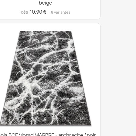
beige
10,90 €
dès
· 8 variantes
pis BCF Morad MARBRE - anthracite / noir