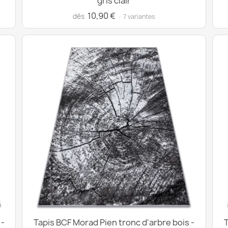
gris clair
10,90 €
dès
· 7 variantes
 -
Tapis BCF Morad Pien tronc d'arbre bois -
T