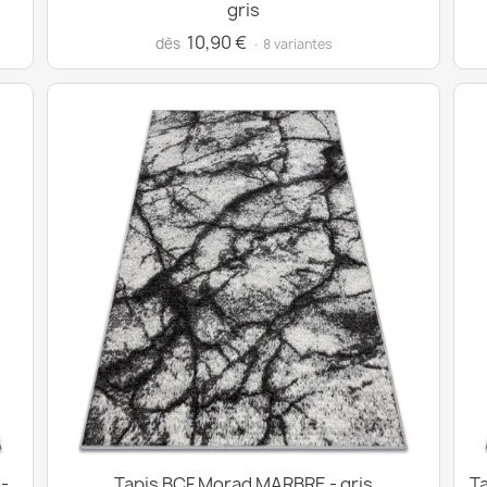
gris
10,90 €
dès
· 8 variantes
 -
Tapis BCF Morad MARBRE - gris
Ta