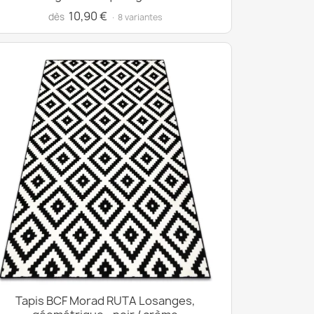
10,90 €
dès
· 8 variantes
Tapis BCF Morad RUTA Losanges,