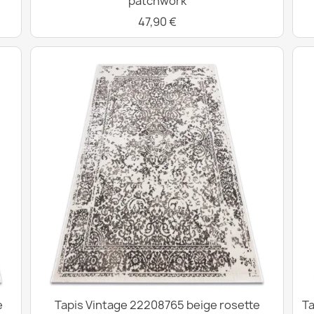
patchwork
47,90 €
e
Tapis Vintage 22208765 beige rosette
Ta