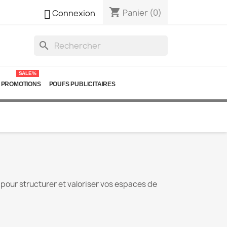
shopping_cart

Panier
(0)
Connexion
search
SALE%
PROMOTIONS
POUFS PUBLICITAIRES
 pour structurer et valoriser vos espaces de