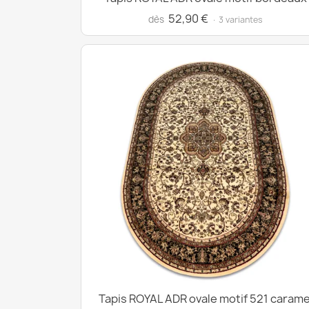
52,90 €
dès
· 3 variantes
Tapis ROYAL ADR ovale motif 521 carame