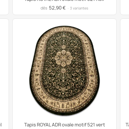
52,90 €
dès
· 3 variantes
l
Tapis ROYAL ADR ovale motif 521 vert
T