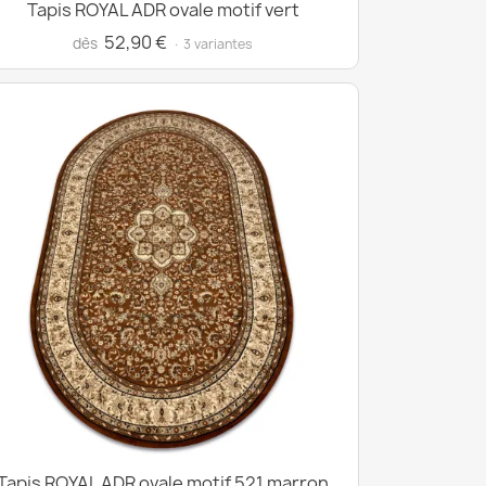
Tapis ROYAL ADR ovale motif vert
52,90 €
dès
· 3 variantes
Tapis ROYAL ADR ovale motif 521 marron