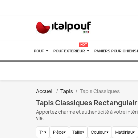
HOT
POUF
POUF EXTÉRIEUR
PANIERS POUR CHIENS 
Accueil
Tapis
Tapis Classiques
Tapis Classiques Rectangulai
Apportez charme et authenticité à votre intéri
vie.
Tri
▾
Pièce
▾
Taille
▾
Couleur
▾
Matériau
▾