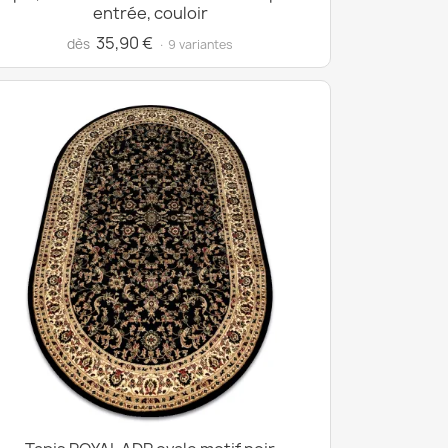
entrée, couloir
35,90 €
dès
· 9 variantes