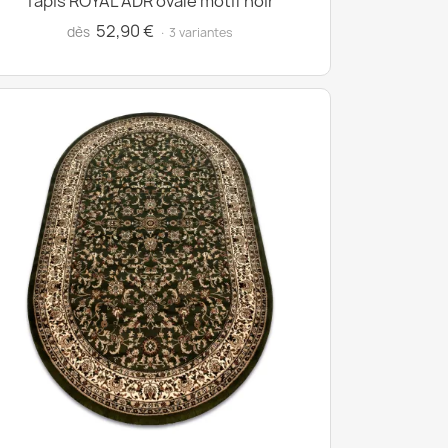
Tapis ROYAL ADR ovale motif noir
52,90 €
dès
· 3 variantes