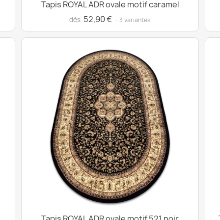
Tapis ROYAL ADR ovale motif caramel
52,90 €
dès
· 3 variantes
Tapis ROYAL ADR ovale motif 521 noir