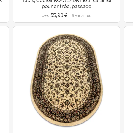
x
Tapis, Couloir ROYAL ADR motif caramel
pour entrée, passage
35,90 €
dès
· 9 variantes