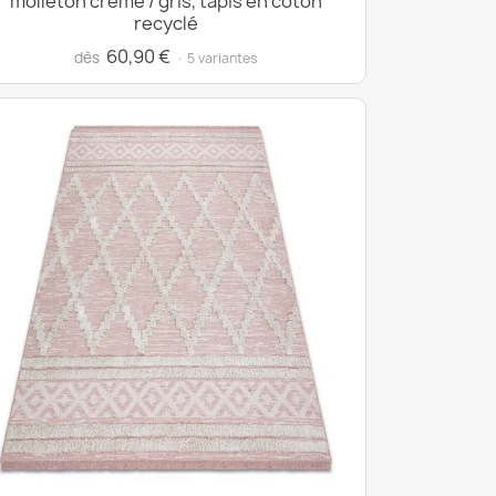
molleton crème / gris, tapis en coton
recyclé
60,90 €
dès
· 5 variantes