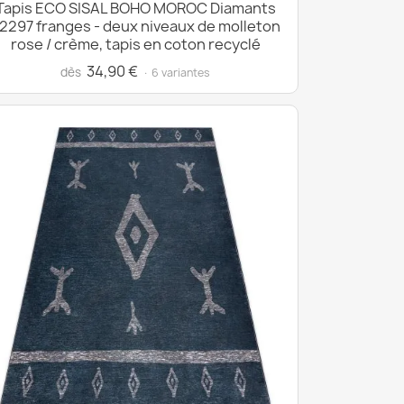
Tapis ECO SISAL BOHO MOROC Diamants
2297 franges - deux niveaux de molleton
rose / crème, tapis en coton recyclé
34,90 €
dès
· 6 variantes