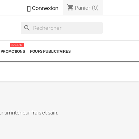
shopping_cart

Panier
(0)
Connexion
search
SALE%
PROMOTIONS
POUFS PUBLICITAIRES
 un intérieur frais et sain.