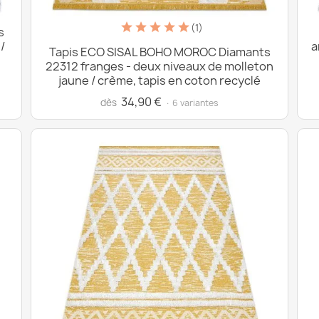
(1)
s
/
a
Tapis ECO SISAL BOHO MOROC Diamants
22312 franges - deux niveaux de molleton
jaune / crème, tapis en coton recyclé
34,90 €
dès
· 6 variantes