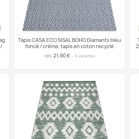
ag
Tapis CASA ECO SISAL BOHO Diamants bleu
/
foncé / crème, tapis en coton recyclé
2
21,90 €
dès
· 6 variantes