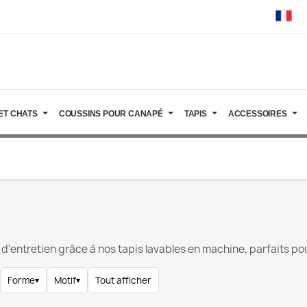
ET CHATS
COUSSINS POUR CANAPÉ
TAPIS
ACCESSOIRES
té d'entretien grâce à nos tapis lavables en machine, parfaits pour
Forme
▾
Motif
▾
Tout afficher