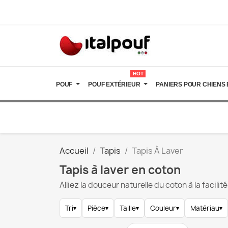
HOT
POUF
POUF EXTÉRIEUR
PANIERS POUR CHIENS 
Accueil
Tapis
Tapis À Laver
Tapis à laver en coton
Alliez la douceur naturelle du coton à la facili
Tri
▾
Pièce
▾
Taille
▾
Couleur
▾
Matériau
▾