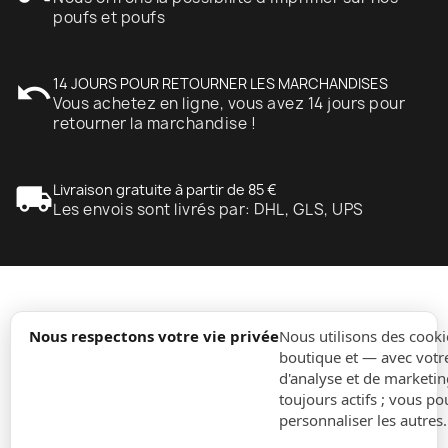
poufs et poufs
undo
14 JOURS POUR RETOURNER LES MARCHANDISES
Vous achetez en ligne, vous avez 14 jours pour
retourner la marchandise !
local_shipping
Livraison gratuite à partir de 85 €
Les envois sont livrés par: DHL, GLS, UPS
expand_more
Information
Nous respectons votre vie privée
Nous utilisons des cooki
boutique et — avec votr
d'analyse et de marketin
expand_more
Ordres
toujours actifs ; vous po
personnaliser les autres
expand_more
Pour Entreprises