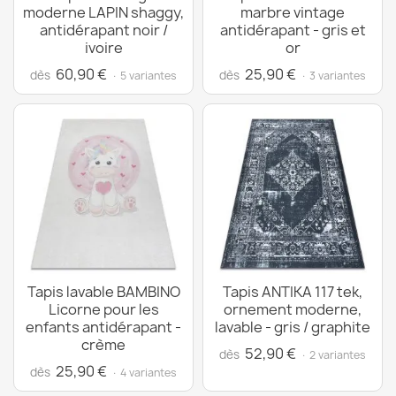
moderne LAPIN shaggy,
marbre vintage
antidérapant noir /
antidérapant - gris et
ivoire
or
60,90 €
25,90 €
dès
dès
· 5 variantes
· 3 variantes
Tapis lavable BAMBINO
Tapis ANTIKA 117 tek,
Licorne pour les
ornement moderne,
enfants antidérapant -
lavable - gris / graphite
crème
52,90 €
dès
· 2 variantes
25,90 €
dès
· 4 variantes