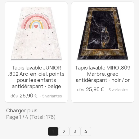
Tapis lavable JUNIOR
Tapis lavable MIRO .809
.802 Arc-en-ciel, points
Marbre, grec
pour les enfants
antidérapant - noir / or
antidérapant - beige
25,90 €
dès
· 5 variantes
25,90 €
dès
· 5 variantes
Charger plus
Page 1 / 4 (Total: 176)
1
2
3
4