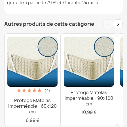
gratuite à partir de 79 EUR. Garantie 24 mois.
12,99 €
‹
›
Autres produits de cette catégorie
Protège Matelas Imperméable - 140x200 cm
16,99 €
Protège Matelas Imperméable - 90x160 cm
(2)
Protège Matelas
10,99 €
Imperméable - 90x160
Im
Protège Matelas
cm
Imperméable - 60x120
cm
10,99 €
6,99 €