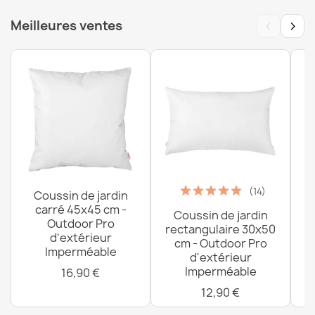
Protège Matelas Imperméable - 200x220 cm
‹
›
Meilleures ventes
21,99 €
(14)
Coussin de jardin
carré 45x45 cm -
Coussin de jardin
P
Outdoor Pro
rectangulaire 30x50
d'extérieur
cm - Outdoor Pro
Imperméable
d'extérieur
Imperméable
16,90 €
12,90 €