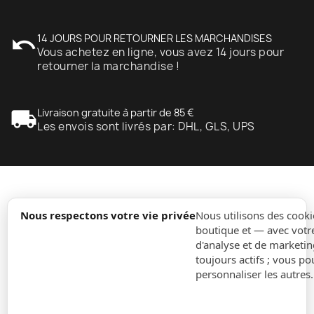
undo
14 JOURS POUR RETOURNER LES MARCHANDISES
Vous achetez en ligne, vous avez 14 jours pour
retourner la marchandise !
local_shipping
Livraison gratuite à partir de 85 €
Les envois sont livrés par: DHL, GLS, UPS
expand_more
Information
Nous respectons votre vie privée
Nous utilisons des cooki
boutique et — avec votr
d'analyse et de marketin
expand_more
Ordres
toujours actifs ; vous po
personnaliser les autres
expand_more
Pour Entreprises