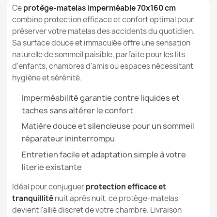
Références spécifiques
Ce
protège-matelas imperméable
70x160 cm
combine protection efficace et confort optimal pour
EAN13
5907500860064
préserver votre matelas des accidents du quotidien.
Sa surface douce et immaculée offre une sensation
MPN
2198
naturelle de sommeil paisible, parfaite pour les lits
Protège Matelas Imperméable - 120x200 cm
d'enfants, chambres d'amis ou espaces nécessitant
14,99 €
hygiène et sérénité.
Imperméabilité garantie contre liquides et
taches sans altérer le confort
Matière douce et silencieuse pour un sommeil
Protège Matelas Imperméable - 80x180 cm
réparateur ininterrompu
10,99 €
Entretien facile et adaptation simple à votre
literie existante
Idéal pour conjuguer
protection efficace et
tranquillité
nuit après nuit, ce protège-matelas
devient l'allié discret de votre chambre. Livraison
Protège Matelas Imperméable - 100x200 cm