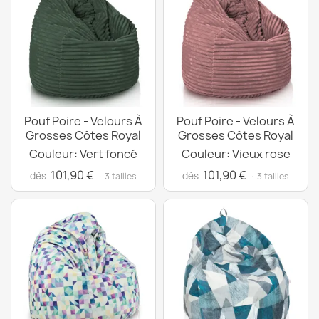
Pouf Poire - Velours À
Pouf Poire - Velours À
Grosses Côtes Royal
Grosses Côtes Royal
Couleur: Vert foncé
Couleur: Vieux rose
101,90 €
101,90 €
dès
dès
· 3 tailles
· 3 tailles