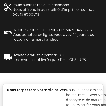
content_cut
Poufs publicitaires et sur demande
Nous offrons la possibilité d'imprimer sur nos
poufs et poufs
undo
14 JOURS POUR RETOURNER LES MARCHANDISES
Vous achetez en ligne, vous avez 14 jours pour
retourner la marchandise !
local_shipping
Livraison gratuite à partir de 85 €
Les envois sont livrés par: DHL, GLS, UPS
expand_more
Information
Nous respectons votre vie privée
Nous utilisons des cooki
boutique et — avec votr
d'analyse et de marketin
expand_more
Ordres
toujours actifs ; vous po