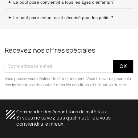
Le pouf poire convient-il à tous les âges d'enfants ?
Le pouf poire enfant est-il sécurisé pour les petits ?
Recevez nos offres spéciales
Vous pouvez vous désinscrire à tout moment. Vous trouverez pour cela
nos informations de contact dans les conditions d'utilisation du site.
texture
Commander des échantillons de matériaux
Si vous ne savez pas quel matériau vous
conviendra le mieux.