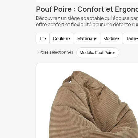
Pouf Poire : Confort et Ergo
Découvrez un siège adaptable qui épouse parfa
offre confort et flexibilité pour une détente s
Tri
▾
Couleur
▾
Matériau
▾
Modèle
▾
Taille
▾
Filtres sélectionnés:
×
Modèle: Pouf Poire