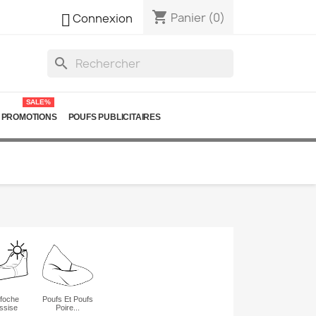
shopping_cart

Panier
(0)
Connexion
search
SALE%
PROMOTIONS
POUFS PUBLICITAIRES
foche
Poufs Et Poufs
ssise
Poire...