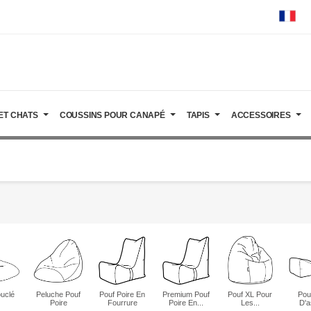
ET CHATS
COUSSINS POUR CANAPÉ
TAPIS
ACCESSOIRES
uclé
Peluche Pouf
Pouf Poire En
Premium Pouf
Pouf XL Pour
Pou
Poire
Fourrure
Poire En...
Les...
D'a