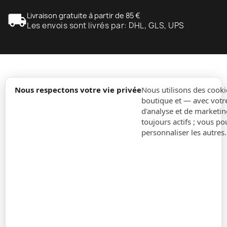
local_shipping
Livraison gratuite à partir de 85 €
Les envois sont livrés par: DHL, GLS, UPS
expand_more
Information
Nous respectons votre vie privée
Nous utilisons des cooki
boutique et — avec votr
d'analyse et de marketin
expand_more
Ordres
toujours actifs ; vous po
personnaliser les autres
expand_more
Pour Entreprises
expand_more
Restez à jour
expand_more
Informations sur le magasin