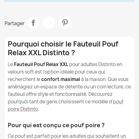
Le fauteuil Distinto peut-il contribuer à réduire le stress
?
Modèle
Distinto
Le fauteuil Distinto convient-il aux femmes enceintes ?
Partager
Housse Pour Poire Fauteuil Distinto - Velours Doux
Taille
XXL
93,90 €
Qu'est-ce que la peluche à partir de laquelle sont
Tipo
Pouf Poire
Pourquoi choisir le Fauteuil Pouf
fabriqués les poufs ?
Relax XXL Distinto ?
Hauteur
90cm
Les poufs en peluche conviennent-ils aux enfants ?
Le
Fauteuil Pouf Relax XXL
pour adultes Distinto en
Largeur
62cm
velours soft est l'option idéale pour ceux qui
Les poufs en peluche sont-ils résistants à la saleté ?
Fauteuil Pouf Relax XXL pour adultes Disinto - Outdoor
recherchent le
confort maximal
à la maison. Que vous
Pro d'extérieur Jardin Imperméable
Destination
Pour L'intérieur
aménagiez un espace de détente ou un coin lecture, ce
155,90 €
Comment nettoyer et entretenir les poufs en peluche ?
fauteuil offre style et fonctionnalité. Découvrez
Garantie Matériau
24 Mois
pourquoi tant de gens choisissent ce modèle d'
pouf
Les poufs en peluche peuvent-ils être utilisés à
poire Distinto
.
l'extérieur ?
Remplissage
Granulés De Polystyrène
EPS
Pour qui est conçu ce pouf poire ?
Fauteuil Pouf Relax XXL pour adultes Disinto - Fausse
Garantie Remplissage
6 Mois
Ce pouf est parfait pour les adultes qui souhaitent un
Fourrure Yeti