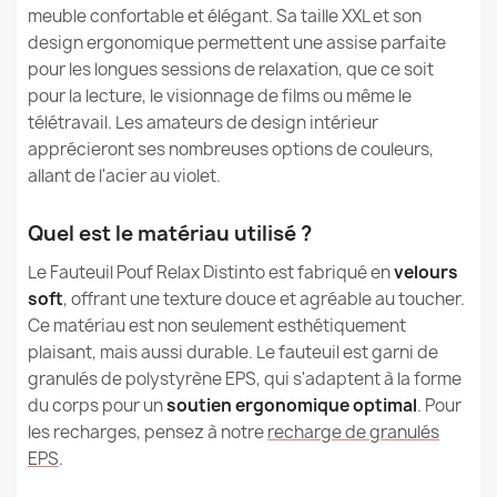
242,90 €
meuble confortable et élégant. Sa taille XXL et son
Dimensions Emballage
120x60x60cm
design ergonomique permettent une assise parfaite
pour les longues sessions de relaxation, que ce soit
Remplissage (l)
380 L (Env.)
pour la lecture, le visionnage de films ou même le
télétravail. Les amateurs de design intérieur
Longueur
82cm
apprécieront ses nombreuses options de couleurs,
allant de l'acier au violet.
Hauteur D'assise
30cm
Quel est le matériau utilisé ?
Hauteur Du Dossier
70cm
Le Fauteuil Pouf Relax Distinto est fabriqué en
velours
soft
, offrant une texture douce et agréable au toucher.
Longueur D'assise
60cm
Ce matériau est non seulement esthétiquement
plaisant, mais aussi durable. Le fauteuil est garni de
Références spécifiques
granulés de polystyrène EPS, qui s'adaptent à la forme
du corps pour un
soutien ergonomique optimal
. Pour
EAN13
5907500853455
les recharges, pensez à notre
recharge de granulés
EPS
.
MPN
1656