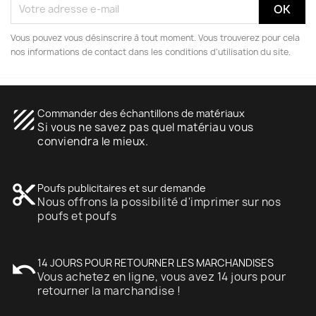
Vous pouvez vous désinscrire à tout moment. Vous trouverez pour cela
nos informations de contact dans les conditions d'utilisation du site.
texture
Commander des échantillons de matériaux
Si vous ne savez pas quel matériau vous
conviendra le mieux.
content_cut
Poufs publicitaires et sur demande
Nous offrons la possibilité d'imprimer sur nos
poufs et poufs
undo
14 JOURS POUR RETOURNER LES MARCHANDISES
Vous achetez en ligne, vous avez 14 jours pour
retourner la marchandise !