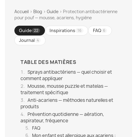
Accueil
›
Blog
›
Guide
›
Protection antibactérienne
pour pouf — mousse, acariens, hygiène
Guide
Inspirations
FAQ
22
16
6
Journal
4
TABLE DES MATIÈRES
Sprays antibactériens — quel choisir et
comment appliquer
Mousse, mousse puzzle et matelas —
traitement spécifique
Anti-acariens — méthodes naturelles et
produits
Prévention quotidienne — aération,
aspirateur, fréquence
FAQ
Mon enfant est allergique aux acariens :