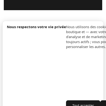
expand_more
Information
Nous respectons votre vie privée
Nous utilisons des cooki
boutique et — avec votr
d'analyse et de marketin
expand_more
Ordres
toujours actifs ; vous po
personnaliser les autres
expand_more
Pour Entreprises
expand_more
Restez à jour
expand_more
Informations sur le magasin
Paramètres des cookies
Rétractation du contrat
Tout accepter