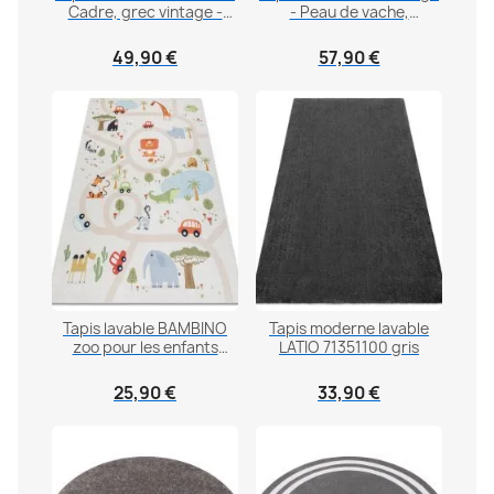
Cadre, grec vintage -
- Peau de vache,
Structural deux niveaux
planches
de molleton crème /
49,90 €
57,90 €
beige
Tapis lavable BAMBINO
Tapis moderne lavable
zoo pour les enfants
LATIO 71351100 gris
antidérapant - beige
25,90 €
33,90 €