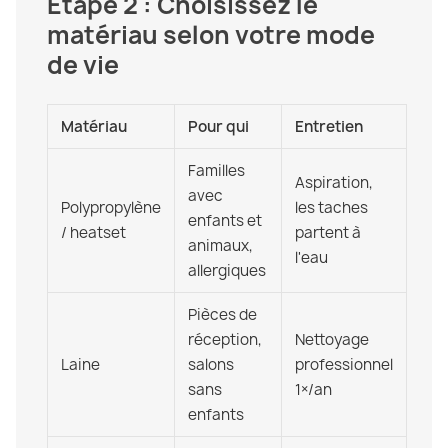
Étape 2 : Choisissez le
matériau selon votre mode
de vie
Matériau
Pour qui
Entretien
Familles
Aspiration,
avec
Polypropylène
les taches
enfants et
/ heatset
partent à
animaux,
l'eau
allergiques
Pièces de
réception,
Nettoyage
Laine
salons
professionnel
sans
1×/an
enfants