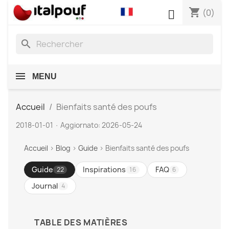
shopping_cart

(0)
search
MENU
Accueil
Bienfaits santé des poufs
2018-01-01
·
Aggiornato: 2026-05-24
Accueil
›
Blog
›
Guide
›
Bienfaits santé des poufs
Guide
Inspirations
FAQ
22
16
6
Journal
4
TABLE DES MATIÈRES