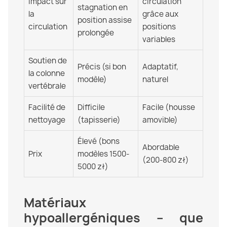
Impact sur
circulation
stagnation en
la
grâce aux
position assise
circulation
positions
prolongée
variables
Soutien de
Précis (si bon
Adaptatif,
la colonne
modèle)
naturel
vertébrale
Facilité de
Difficile
Facile (housse
nettoyage
(tapisserie)
amovible)
Élevé (bons
Abordable
Prix
modèles 1500-
(200-800 zł)
5000 zł)
Matériaux
hypoallergéniques – que